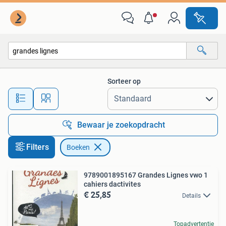
Boeken
Sorteer op
Alle afstanden…
Bewaar je zoekopdracht
Filters
Boeken
9789001895167 Grandes Lignes vwo 1
cahiers dactivites
€ 25,85
Details
Topadvertentie