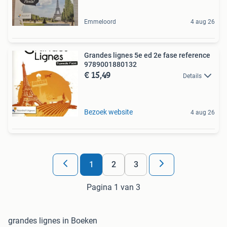
Emmeloord
4 aug 26
Grandes lignes 5e ed 2e fase reference
9789001880132
€ 15,49
Details
Bezoek website
4 aug 26
1
2
3
Pagina 1 van 3
grandes lignes in Boeken