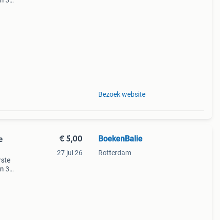
en 30
ag
jk
Bezoek website
€ 5,00
BoekenBalie
e
27 jul 26
Rotterdam
rste
en 30
ag
jk