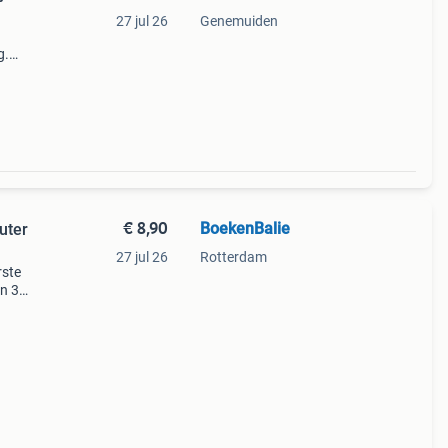
27 jul 26
Genemuiden
g.
rie:
€ 8,90
BoekenBalie
uter
27 jul 26
Rotterdam
rste
en 30
ag
lus