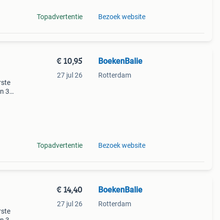
Topadvertentie
Bezoek website
€ 10,95
BoekenBalie
27 jul 26
Rotterdam
rste
en 30
ag
ike
Topadvertentie
Bezoek website
€ 14,40
BoekenBalie
27 jul 26
Rotterdam
rste