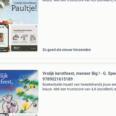
keuze. Met een trustscore van 4,8 (excellent) 
dagen retour garantie maken we dat iedere d
waar. Bestel direct op onze website! Titel: vroli
kers
cherpste prijs
Zo goed als nieuw
Verzenden
Vrolijk kerstfeest, meneer Big ! - G. Spe
9789021615189
Boekenbalie maakt van tweedehands jouw ee
keuze. Met een trustscore van 4,8 (excellent) 
dagen retour garantie maken we dat iedere d
waar. Bestel direct op onze website! Titel: vroli
kers