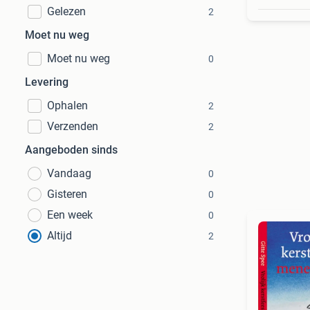
Gelezen
2
Moet nu weg
Moet nu weg
0
Levering
Ophalen
2
Verzenden
2
Aangeboden sinds
Vandaag
0
Gisteren
0
Een week
0
Altijd
2