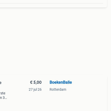
€ 5,00
BoekenBalie
e
27 jul 26
Rotterdam
rste
en 30
ag
jk