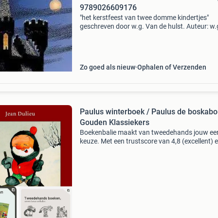
9789026609176
"het kerstfeest van twee domme kindertjes"
geschreven door w.g. Van de hulst. Auteur: w.
Van de hulst illustraties: w.g. Van de hulst jr. Se
voor onze kleinen (deel 15) doelgroep: voor
Zo goed als nieuw
Ophalen of Verzenden
Paulus winterboek / Paulus de boskabo
Gouden Klassiekers
Boekenbalie maakt van tweedehands jouw ee
keuze. Met een trustscore van 4,8 (excellent) 
dagen retour garantie maken we dat iedere d
waar. Bestel direct op onze website! Titel: pau
winte