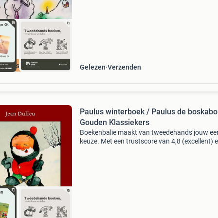
kers
cherpste prijs
Gelezen
Verzenden
Paulus winterboek / Paulus de boskabo
Gouden Klassiekers
Boekenbalie maakt van tweedehands jouw ee
keuze. Met een trustscore van 4,8 (excellent) 
dagen retour garantie maken we dat iedere d
waar. Bestel direct op onze website! Titel: pau
winte