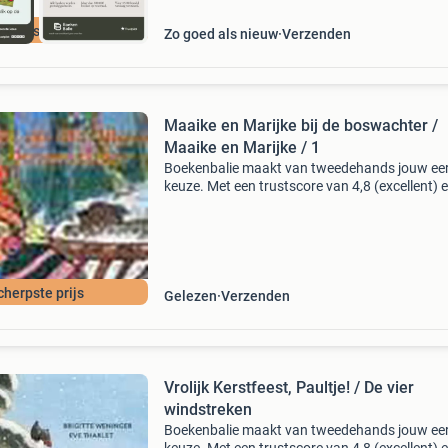
cherpste prijs
Zo goed als nieuw
Verzenden
Maaike en Marijke bij de boswachter /
Maaike en Marijke / 1
Boekenbalie maakt van tweedehands jouw ee
keuze. Met een trustscore van 4,8 (excellent) 
dagen retour garantie maken we dat iedere d
waar. Bestel direct op onze website! Titel: maa
en ma
cherpste prijs
Gelezen
Verzenden
Vrolijk Kerstfeest, Paultje! / De vier
windstreken
Boekenbalie maakt van tweedehands jouw ee