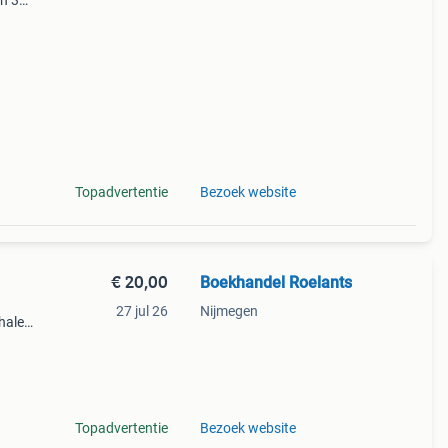
en 30
ag
jk
Topadvertentie
Bezoek website
€ 20,00
Boekhandel Roelants
27 jul 26
Nijmegen
halen
g
14.00
Topadvertentie
Bezoek website