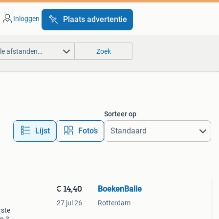
Inloggen
Plaats advertentie
lle afstanden…
Zoek
Sorteer op
Lijst
Foto’s
€ 14,40
BoekenBalie
27 jul 26
Rotterdam
rste