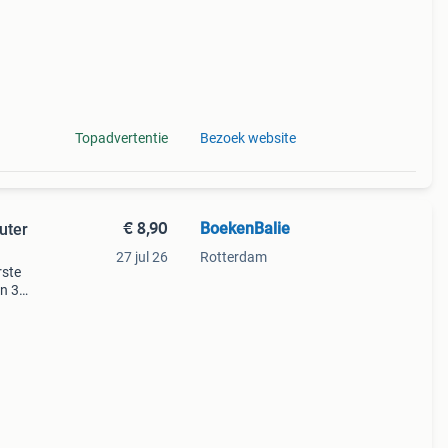
Topadvertentie
Bezoek website
€ 8,90
BoekenBalie
uter
27 jul 26
Rotterdam
rste
en 30
ag
lus