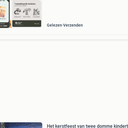
cherpste prijs
Gelezen
Verzenden
Het kerstfeest van twee domme kindert