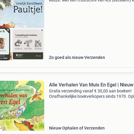
keuze. Met een trustscore van 4,8 (excellent) 
dagen retour garantie maken we dat iedere d
waar. Bestel direct op onze website! Titel: vroli
kers
cherpste prijs
Zo goed als nieuw
Verzenden
Alle Verhalen Van Muis En Egel | Nieuw
Gratis verzending vanaf € 30,00 aan boeken!
Onafhankelijke boekverkopers sinds 1970. Op
in onze boekhandel in nijmegen of dezelfde da
verstuurd bij bestellingen van ma t/m vr voor 
Uur
Nieuw
Ophalen of Verzenden