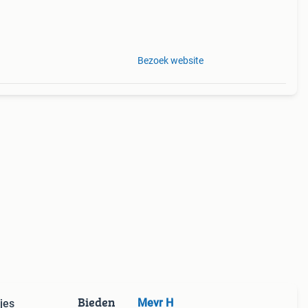
Bezoek website
Bieden
Mevr H
jes