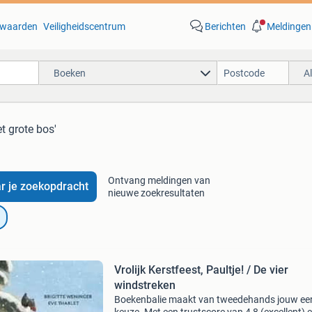
waarden
Veiligheidscentrum
Berichten
Meldingen
Boeken
A
et grote bos'
Ontvang meldingen van
r je zoekopdracht
nieuwe zoekresultaten
Vrolijk Kerstfeest, Paultje! / De vier
windstreken
Boekenbalie maakt van tweedehands jouw ee