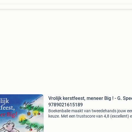
Vrolijk kerstfeest, meneer Big ! - G. Spe
9789021615189
Boekenbalie maakt van tweedehands jouw ee
keuze. Met een trustscore van 4,8 (excellent) 
dagen retour garantie maken we dat iedere d
waar. Bestel direct op onze website! Titel: vroli