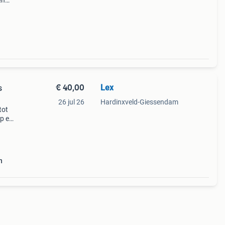
en
eer
va
€ 40,00
Lex
s
26 jul 26
Hardinxveld-Giessendam
tot
p een
el
n