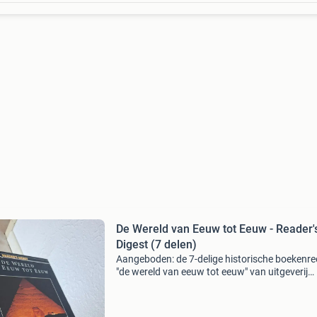
De Wereld van Eeuw tot Eeuw - Reader'
Digest (7 delen)
Aangeboden: de 7-delige historische boekenre
"de wereld van eeuw tot eeuw" van uitgeverij
reader&#39;s digest. Een prachtige en inform
encyclopedische serie over de wereldgeschi