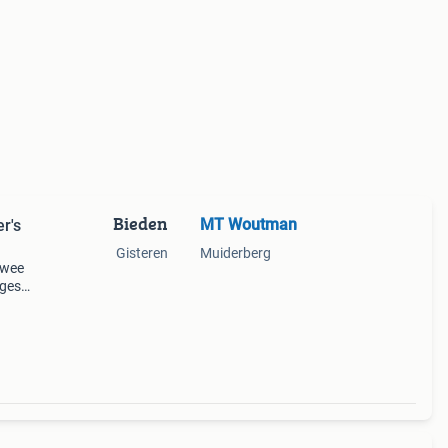
Bieden
MT Woutman
r's
Gisteren
Muiderberg
"twee
gest.
de