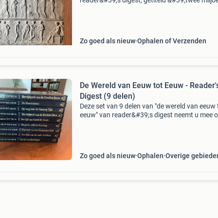
reader&#39;s digest, getiteld &#39;twee miljo
jaren beschaving&#39;. Het boek verkeert in z
goede staat en biedt een uitgebreid overzicht 
Zo goed als nieuw
Ophalen of Verzenden
De Wereld van Eeuw tot Eeuw - Reader'
Digest (9 delen)
Deze set van 9 delen van "de wereld van eeuw 
eeuw" van reader&#39;s digest neemt u mee o
fascinerende reis door de geschiedenis. Elk de
behandelt een specifieke periode, van d
Zo goed als nieuw
Ophalen
Overige gebiede