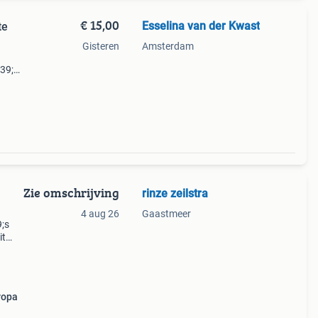
€ 15,00
Esselina van der Kwast
te
Gisteren
Amsterdam
39;s
rde
Zie omschrijving
rinze zeilstra
4 aug 26
Gaastmeer
9;s
it
 tot
 je m
ropa