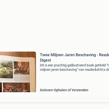
Twee Miljoen Jaren Beschaving - Reade
Digest
Dit is een prachtig geïllustreerd boek getiteld 
miljoen jaren beschaving" van reader&#39;s di
Het boek is een uitgebreide geschiedenis van 
mensheid, verdeeld in vier delen:
Gelezen
Ophalen of Verzenden