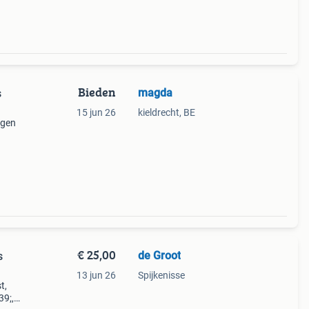
Bieden
magda
s
15 jun 26
kieldrecht, BE
ngen
€ 25,00
de Groot
s
13 jun 26
Spijkenisse
t,
39;,