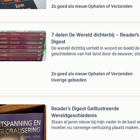
Zo goed als nieuw
Ophalen of Verzenden
7 delen De Wereld dichterbij – Reader’s
Digest
De wereld dichtbij verteld in woord en beeld de
geschiedenis van het land door de eeuwen, st
en streken en nieuwtjes van a tot z met foto’s 
kaarten. Ik heb de delen: thailand, canada, fran
Zo goed als nieuw
Ophalen of Verzenden
Overige gebieden
Reader's Digest Geïllustreerde
Wereldgeschiedenis
Staan al jaren nieuw bij mijn vader in de kast e
moeten nu vanwege verhuizing plaats maken
vanwege ruimtegebrek. Complete set van de
reader&#39;s digest geïllustreerde