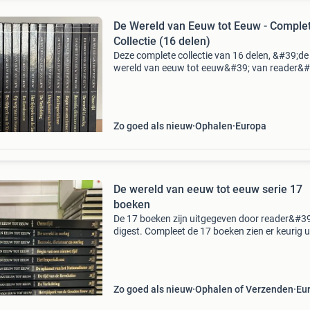
De Wereld van Eeuw tot Eeuw - Comple
Collectie (16 delen)
Deze complete collectie van 16 delen, &#39;de
wereld van eeuw tot eeuw&#39; van reader&#
digest, biedt een diepgaande en rijk geïllustree
reis door de wereldgeschiedenis. Elk deel b
Zo goed als nieuw
Ophalen
Europa
De wereld van eeuw tot eeuw serie 17
boeken
De 17 boeken zijn uitgegeven door reader&#3
digest. Compleet de 17 boeken zien er keurig u
boek 1 eerste beschaving ,vanaf de oorsprong
770 v. C. Boek 17 onze tijd van 1959 tot heden
Zo goed als nieuw
Ophalen of Verzenden
Eu