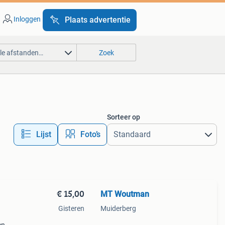
Inloggen
Plaats advertentie
lle afstanden…
Zoek
Sorteer op
Lijst
Foto’s
€ 15,00
MT Woutman
Gisteren
Muiderberg