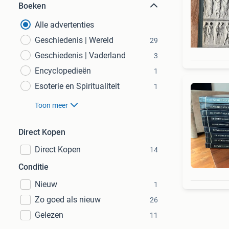
Boeken
Alle advertenties
Geschiedenis | Wereld
29
Geschiedenis | Vaderland
3
Encyclopedieën
1
Esoterie en Spiritualiteit
1
Toon meer
Direct Kopen
Direct Kopen
14
Conditie
Nieuw
1
Zo goed als nieuw
26
Gelezen
11