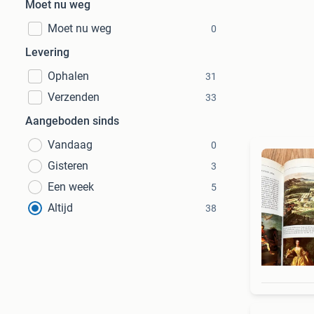
Moet nu weg
Moet nu weg
0
Levering
Ophalen
31
Verzenden
33
Aangeboden sinds
Vandaag
0
Gisteren
3
Een week
5
Altijd
38