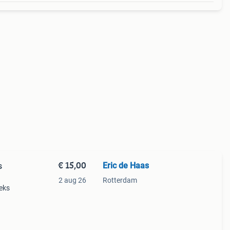
€ 15,00
Eric de Haas
s
2 aug 26
Rotterdam
eks
atieve