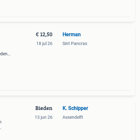
€ 12,50
Herman
18 jul 26
Sint Pancras
eden
en
krijk
Bieden
K. Schipper
13 jun 26
Assendelft
n