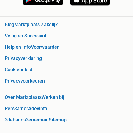
Blog
Marktplaats Zakelijk
Veilig en Succesvol
Help en Info
Voorwaarden
Privacyverklaring
Cookiebeleid
Privacyvoorkeuren
Over Marktplaats
Werken bij
Perskamer
Adevinta
2dehands
2ememain
Sitemap