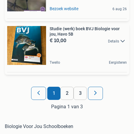
Bezoek website
6 aug 26
Studie (werk) boek BVJ Biologie voor
jou, Havo 5B
€ 10,00
Details
Twello
Eergisteren
1
2
3
Pagina 1 van 3
Biologie Voor Jou Schoolboeken