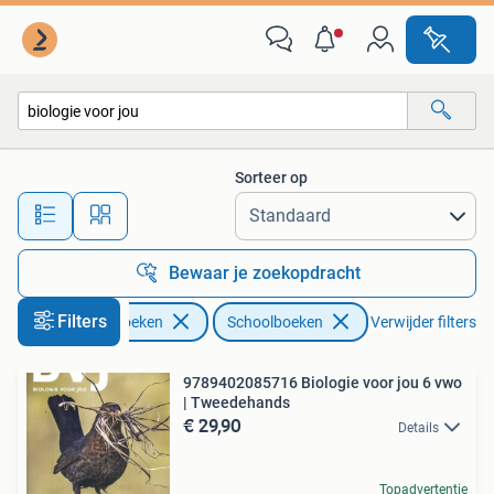
Schoolboeken
Sorteer op
Alle afstanden…
Bewaar je zoekopdracht
Filters
Boeken
Schoolboeken
Verwijder filters
9789402085716 Biologie voor jou 6 vwo
| Tweedehands
€ 29,90
Details
Topadvertentie