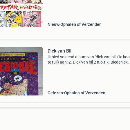
verstuurd bij bestellingen van ma t/m vr voor 
Uur
Nieuw
Ophalen of Verzenden
Dick van Bil
Ik bied volgend album van ‘dick van bil’ (te koo
te ruil) aan: 2. Dick van bil 2 n.o.t.k. Bieden ex
verzendkosten ruilen in principe alleen in overl
tegen bepaalde strips of postzegels zie ook m
Gelezen
Ophalen of Verzenden