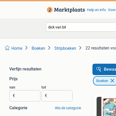
Help en info
Voor
22 resultaten
voo
Home
Boeken
Stripboeken
Verfijn resultaten
Bewaa
Prijs
Boeken
van
tot
€
€
Categorie
Wis de categorie