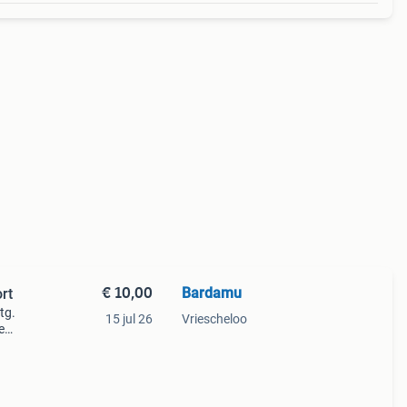
€ 10,00
Bardamu
ort
tg.
15 jul 26
Vriescheloo
e
lerlei