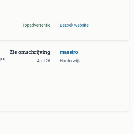
14.00
Topadvertentie
Bezoek website
Zie omschrijving
maestro
p of
4 jul 26
Harderwijk
eg