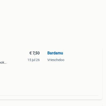
€ 7,50
Bardamu
15 jul 26
Vriescheloo
 ook