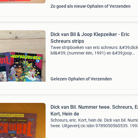
Zo goed als nieuw
Ophalen of Verzenden
Dick van Bil & Joop Klepzeiker - Eric
Schreurs strips
Twee stripboeken van eric schreurs: &#39;dic
bil&#39; (nummer één, 1991) en &#39;joop
klepzeiker 9&#39; (1994). Beide boeken zijn in
gelezen staat, maar nog in goede conditie. Ee
Gelezen
Ophalen of Verzenden
Dick van Bil. Nummer twee. Schreurs, Er
Kort, Hein de
Schreurs, eric. Kort, hein de. Dick van bil. Nu
twee. Uitgeverij cic isbn 9789050560535. 199
200 gram, softcover, in goede staat, zie de fot
Verzendkosten koper. (Nr strip0060)