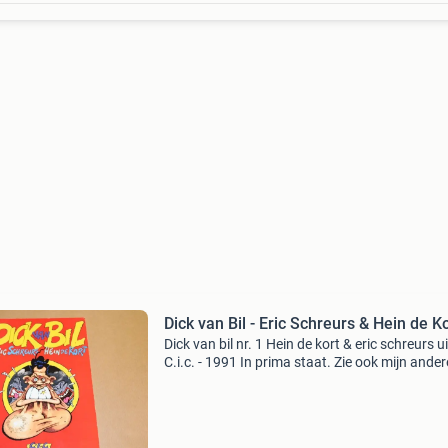
Dick van Bil - Eric Schreurs & Hein de K
Dick van bil nr. 1 Hein de kort & eric schreurs ui
C.i.c. - 1991 In prima staat. Zie ook mijn ander
advertenties voor nog veel meer boeken over al
onderwerpen. 19-660