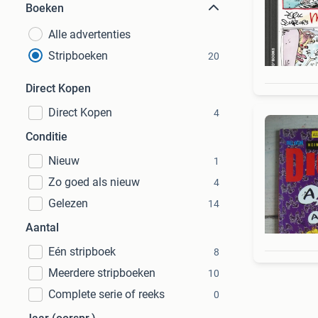
Boeken
Alle advertenties
Stripboeken
20
Direct Kopen
Direct Kopen
4
Conditie
Nieuw
1
Zo goed als nieuw
4
Gelezen
14
Aantal
Eén stripboek
8
Meerdere stripboeken
10
Complete serie of reeks
0