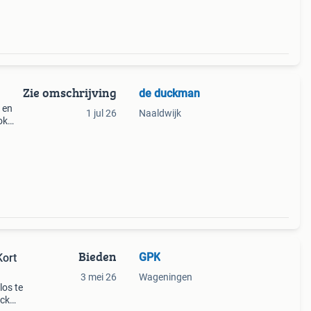
Zie omschrijving
de duckman
 en
1 jul 26
Naaldwijk
ok
Bieden
GPK
Kort
3 mei 26
Wageningen
los te
ick