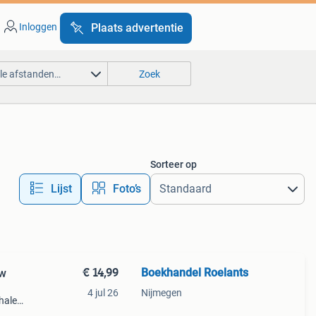
Inloggen
Plaats advertentie
lle afstanden…
Zoek
Sorteer op
Lijst
Foto’s
€ 14,99
Boekhandel Roelants
uw
4 jul 26
Nijmegen
halen
g