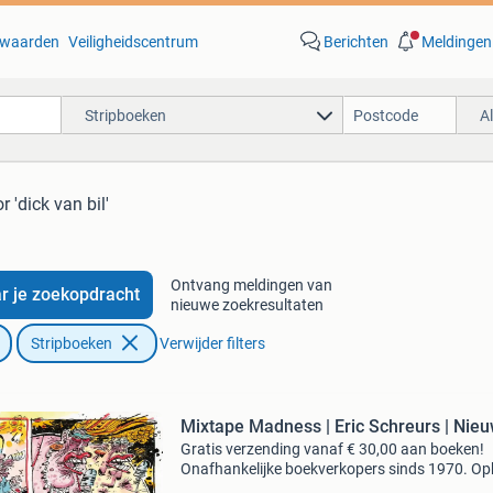
waarden
Veiligheidscentrum
Berichten
Meldingen
Stripboeken
A
r 'dick van bil'
Ontvang meldingen van
r je zoekopdracht
nieuwe zoekresultaten
Stripboeken
Verwijder filters
Mixtape Madness | Eric Schreurs | Nie
Gratis verzending vanaf € 30,00 aan boeken!
Onafhankelijke boekverkopers sinds 1970. Op
in onze boekhandel in nijmegen of dezelfde da