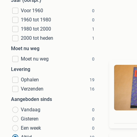
Jaar (oorspr.)
Voor 1960
0
1960 tot 1980
0
1980 tot 2000
1
2000 tot heden
1
Moet nu weg
Moet nu weg
0
Levering
Ophalen
19
Verzenden
16
Aangeboden sinds
Vandaag
0
Gisteren
0
Een week
0