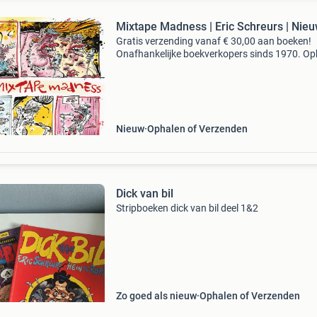
Mixtape Madness | Eric Schreurs | Nie
Gratis verzending vanaf € 30,00 aan boeken!
Onafhankelijke boekverkopers sinds 1970. Op
in onze boekhandel in nijmegen of dezelfde da
verstuurd bij bestellingen van ma t/m vr voor 
Uur
Nieuw
Ophalen of Verzenden
Dick van bil
Stripboeken dick van bil deel 1&2
Zo goed als nieuw
Ophalen of Verzenden