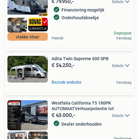
€ 79.950,-
Details
Financiering mogelijk
Onderhoudsboekje
Dagtopper
vlakke vloer
Heerde
Vandaag
Adria Twin Supreme 600 SPB
€ 54.250,-
Details
Bezoek website
Vandaag
Westfalia California T5 180PK
AUTOMAATVerhuurpotentie tot
€ 43.000,-
Details
Dealer onderhouden
Dagtopper