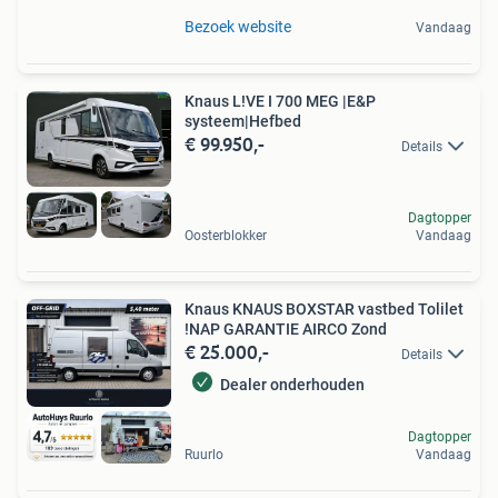
Bezoek website
Vandaag
Knaus L!VE I 700 MEG |E&P
systeem|Hefbed
€ 99.950,-
Details
Dagtopper
Oosterblokker
Vandaag
Knaus KNAUS BOXSTAR vastbed Tolilet
!NAP GARANTIE AIRCO Zond
€ 25.000,-
Details
Dealer onderhouden
Dagtopper
Ruurlo
Vandaag