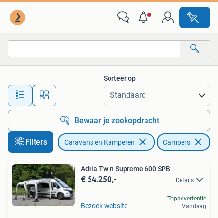
Campers
Sorteer op
Alle afstanden…
Bewaar je zoekopdracht
Filters
Caravans en Kamperen
Campers
Adria Twin Supreme 600 SPB
€ 54.250,-
Details
Topadvertentie
Bezoek website
Vandaag