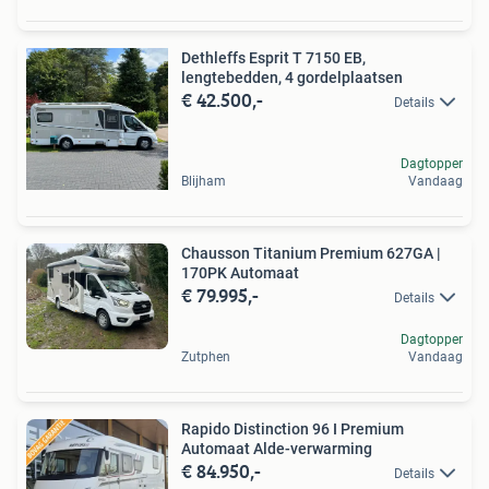
Dethleffs Esprit T 7150 EB,
lengtebedden, 4 gordelplaatsen
€ 42.500,-
Details
Dagtopper
Blijham
Vandaag
Chausson Titanium Premium 627GA |
170PK Automaat
€ 79.995,-
Details
Dagtopper
Zutphen
Vandaag
Rapido Distinction 96 I Premium
Automaat Alde-verwarming
€ 84.950,-
Details