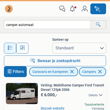
Campers
Sorteer op
Alle afstanden…
Bewaar je zoekopdracht
Filters
Caravans en Kamperen
Campers
Ve
Veiling: Mobilhome Camper Ford Transit
Diesel 125pk 2006
€ 6.000,-
Details
Topadvertentie
Bezoek website
Vandaag