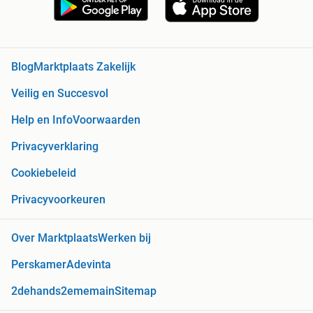
Blog
Marktplaats Zakelijk
Veilig en Succesvol
Help en Info
Voorwaarden
Privacyverklaring
Cookiebeleid
Privacyvoorkeuren
Over Marktplaats
Werken bij
Perskamer
Adevinta
2dehands
2ememain
Sitemap