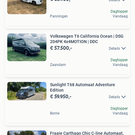
Dagtopper
Panningen
Vandaag
Volkswagen T6 California Ocean | DSG
204PK 4x4MOTION | DDC
€ 57.500,-
Details
Dagtopper
Zaandam
Vandaag
Sunlight T68 Automaat Adventure
Edition
€ 59.950,-
Details
Dagtopper
Borne
Vandaag
Fraaie Carthago Chic C-line Automaat,