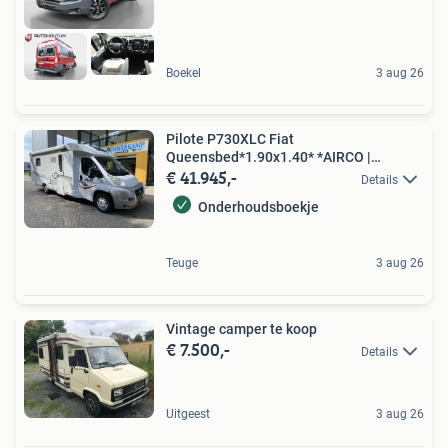
Boekel
3 aug 26
Pilote P730XLC Fiat
Queensbed*1.90x1.40* *AIRCO |
€ 41.945,-
CAMERA | P
Details
Onderhoudsboekje
Teuge
3 aug 26
Vintage camper te koop
€ 7.500,-
Details
Uitgeest
3 aug 26