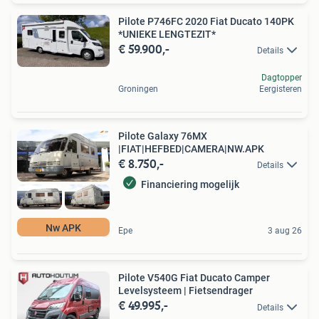
Pilote P746FC 2020 Fiat Ducato 140PK
*UNIEKE LENGTEZIT*
€ 59.900,-
Details
Dagtopper
Groningen
Eergisteren
Pilote Galaxy 76MX
|FIAT|HEFBED|CAMERA|NW.APK
€ 8.750,-
Details
Financiering mogelijk
Nw APK
Epe
3 aug 26
Pilote V540G Fiat Ducato Camper
Levelsysteem | Fietsendrager
€ 49.995,-
Details