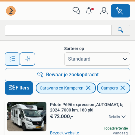
Campers
Sorteer op
Alle afstanden…
Bewaar je zoekopdracht
Filters
Caravans en Kamperen
Campers
Pilote P696 expression ,AUTOMAAT, bj
2024 ,7000 km, 180 pk!
€ 72.000,-
Details
Topadvertentie
Bezoek website
Vandaag