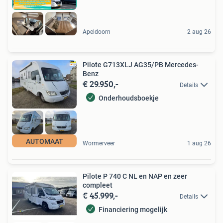
Apeldoorn
2 aug 26
Pilote G713XLJ AG35/PB Mercedes-
Benz
€ 29.950,-
Details
Onderhoudsboekje
AUTOMAAT
Wormerveer
1 aug 26
Pilote P 740 C NL en NAP en zeer
compleet
€ 45.999,-
Details
Financiering mogelijk