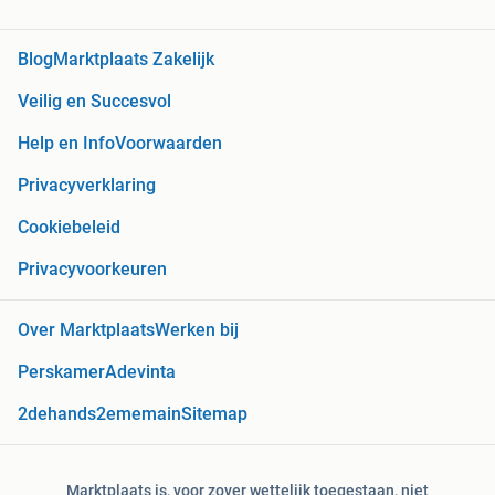
Blog
Marktplaats Zakelijk
Veilig en Succesvol
Help en Info
Voorwaarden
Privacyverklaring
Cookiebeleid
Privacyvoorkeuren
Over Marktplaats
Werken bij
Perskamer
Adevinta
2dehands
2ememain
Sitemap
Marktplaats is, voor zover wettelijk toegestaan, niet