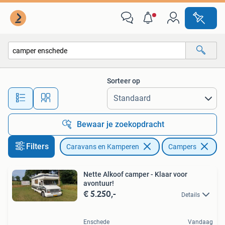
Campers
Sorteer op
Alle afstanden…
Bewaar je zoekopdracht
Filters
Caravans en Kamperen
Campers
Ve
Nette Alkoof camper - Klaar voor
avontuur!
€ 5.250,-
Details
Enschede
Vandaag