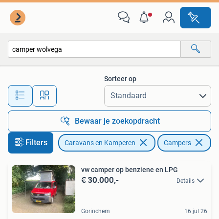
Campers
Sorteer op
Alle afstanden…
Bewaar je zoekopdracht
Filters
Caravans en Kamperen
Campers
Ve
vw camper op benziene en LPG
€ 30.000,-
Details
Gorinchem
16 jul 26