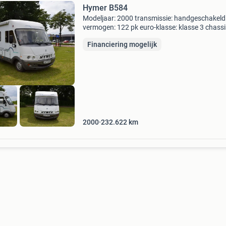
Hymer B584
Modeljaar: 2000 transmissie: handgeschakeld
vermogen: 122 pk euro-klasse: klasse 3 chassis
ducato maten en gewichten breedte: 230 cm.
Financiering mogelijk
Totale lengte: 600 cm. Stahoogte: 200 cm. Tot
hoogte: 290
2000
232.622
km