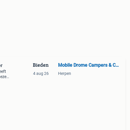
Bieden
Mobile Drome Campers & Caravans Herpen
er
eeft
4 aug 26
Herpen
deze
e
de