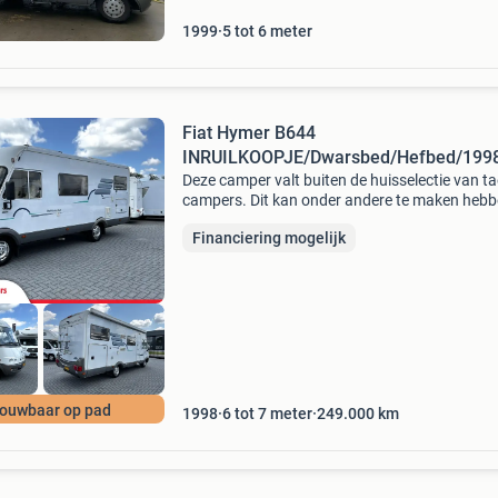
1999
5 tot 6 meter
Fiat Hymer B644
INRUILKOOPJE/Dwarsbed/Hefbed/1998
airco
Deze camper valt buiten de huisselectie van 
campers. Dit kan onder andere te maken heb
met: - leeftijd - kilometerstand - cosmetische
Financiering mogelijk
afwijkingen - gebruikssporen daarom kunnen 
deze cam
rouwbaar op pad
1998
6 tot 7 meter
249.000
km