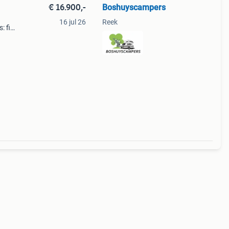
€ 16.900,-
Boshuyscampers
16 jul 26
Reek
: fiat
ale