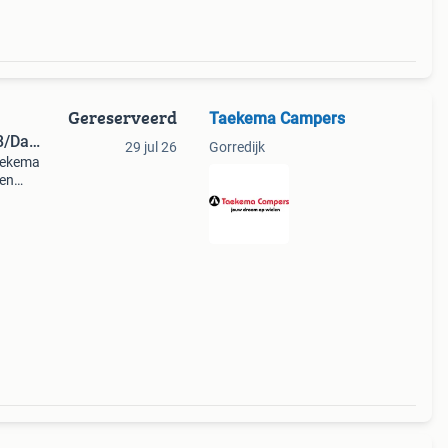
Gereserveerd
Taekema Campers
/Dak-
29 jul 26
Gorredijk
taekema
ben
wij