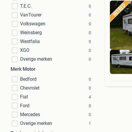
T.E.C.
0
VanTourer
0
Volkswagen
0
Weinsberg
0
Westfalia
0
XGO
0
Overige merken
0
Merk Motor
Bedford
0
Chevrolet
0
Fiat
4
Ford
0
Mercedes
0
Overige merken
1