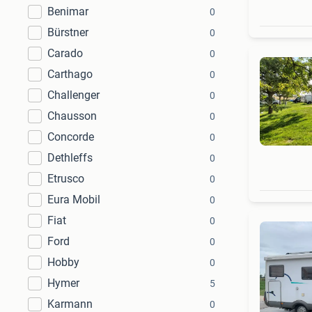
Benimar
0
Bürstner
0
Carado
0
Carthago
0
Challenger
0
Chausson
0
Concorde
0
Dethleffs
0
Etrusco
0
Eura Mobil
0
Fiat
0
Ford
0
Hobby
0
Hymer
5
Karmann
0