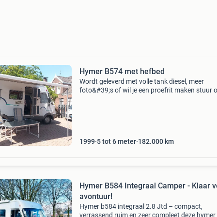
Hymer B574 met hefbed
Wordt geleverd met volle tank diesel, meer
foto&#39;s of wil je een proefrit maken stuur 
een bericht. Bouwjaar 1999 apk t/m juli 2027
hymer b574 fiat onderbouw wordt aangedrev
door een goede
1999
5 tot 6 meter
182.000
km
Hymer B584 Integraal Camper - Klaar v
avontuur!
Hymer b584 integraal 2.8 Jtd – compact,
verrassend ruim en zeer compleet deze hymer