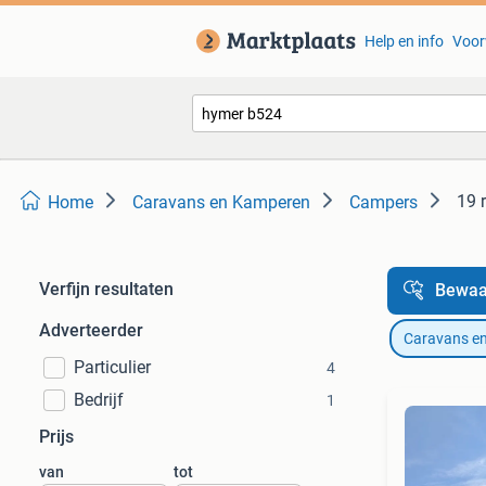
Help en info
Voor
19 
Home
Caravans en Kamperen
Campers
Verfijn resultaten
Bewaa
Adverteerder
Caravans e
Particulier
4
Bedrijf
1
Prijs
van
tot