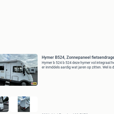
Hymer B524, Zonnepaneel fietsendrag
Hymer b 524 b 524 deze hymer vol integraal h
er inmddels aardig wat jaren op zitten. Wel is 
camper onlangs voorzien van een gereviseerd
motor. De handleidingen en boekjes zitten bij 
docum