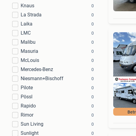
Knaus
0
La Strada
0
Laika
0
LMC
0
Malibu
0
Masuria
0
McLouis
0
Mercedes-Benz
0
Niesmann+Bischoff
0
Pilote
0
Pössl
0
Rapido
0
Bet
Rimor
0
Sun Living
0
Sunlight
0