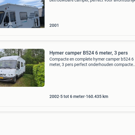
betrouwbare camper, perfect voor avontuurlij
reizen. Uitgerust met een krachtige 2.8 Turbo
dieselmotor, brengt deze camper u comfortab
naar elke bestemmin
2001
Hymer camper B524 6 meter, 3 pers
Compacte en complete hymer camper b524 6
meter, 3 pers perfect onderhouden compacte
hymer camper b524 (onderhoudshistorie en
gebruiksaanwijzingen zijn aanwezig). Geheel
compleet met inhoud, klaar om o
2002
5 tot 6 meter
160.435
km