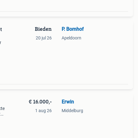
Bieden
P. Bomhof
t
20 jul 26
Apeldoorn
r
 -fiat
€ 16.000,-
Erwin
cte
1 aug 26
Middelburg
t
nder
ter