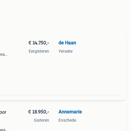
€ 14.750,-
de Haan
Eergisteren
Yerseke
ons
en
€ 18.950,-
Annemarie
oor
Gisteren
Enschede
 was