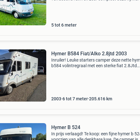
bedoeld voor langere reizen en mooie plannen
onderweg. Maar soms lopen de dingen ander
gedacht. Daarom is h
5 tot 6 meter
Hymer B584 Fiat/Alko 2.8jtd 2003
Inruiler! Leuke starters camper deze nette hy
b584 volintregraal met een sterke fiat 2.8Jtd
dieselmotor 126 pk 3500kg chassis met uniek
uitschuifbare fiets/scooter drager van binnen 
deze camper
2003
6 tot 7 meter
205.616
km
Hymer B 524
In prijs verlaagd! Te koop: een fijne hymer b 5
voorzien van alle denkbare luxe. De camper is