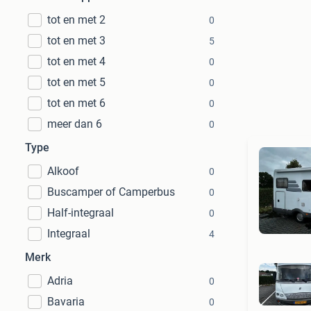
tot en met 2
0
tot en met 3
5
tot en met 4
0
tot en met 5
0
tot en met 6
0
meer dan 6
0
Type
Alkoof
0
Buscamper of Camperbus
0
Half-integraal
0
Integraal
4
Merk
Adria
0
Bavaria
0