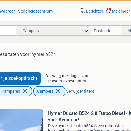
waarden
Veiligheidscentrum
Berichten
Meldingen
Campers
A
resultaten
voor 'hymer b524'
Ontvang meldingen van
r je zoekopdracht
nieuwe zoekresultaten
n Kamperen
Campers
Verwijder filters
Hymer Ducato B524 2.8 Turbo Diesel - 
voor Avontuur!
Deze hymer ducato b524 is een robuuste en