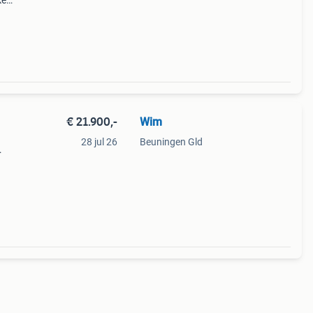
ke
el
€ 21.900,-
Wim
28 jul 26
Beuningen Gld