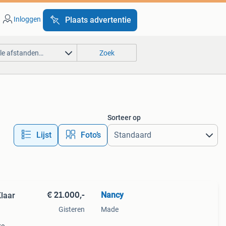
Inloggen
Plaats advertentie
lle afstanden…
Zoek
Sorteer op
Lijst
Foto’s
€ 21.000,-
Nancy
Klaar
Gisteren
Made