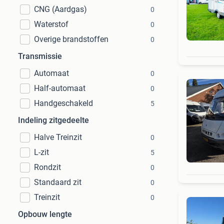
CNG (Aardgas)
0
Waterstof
0
Overige brandstoffen
0
Transmissie
Automaat
0
Half-automaat
0
Handgeschakeld
5
Indeling zitgedeelte
Halve Treinzit
0
L-zit
5
Rondzit
0
Standaard zit
0
Treinzit
0
Opbouw lengte