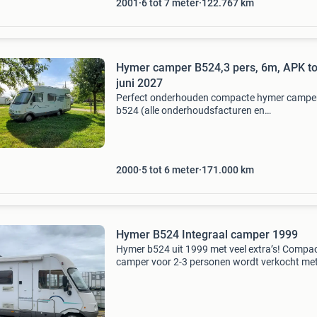
2001
6 tot 7 meter
122.767
km
Hymer camper B524,3 pers, 6m, APK to
juni 2027
Perfect onderhouden compacte hymer campe
b524 (alle onderhoudsfacturen en
gebruiksaanwijzingen zijn aanwezig). Exterieur
jtd2.8 Diesel met 122pk -apk tot juni 2027 -
luchtvering -stuurbekrachtig
2000
5 tot 6 meter
171.000
km
Hymer B524 Integraal camper 1999
Hymer b524 uit 1999 met veel extra’s! Compa
camper voor 2-3 personen wordt verkocht me
kampeer-inboedel. Dus bijna vakantie-klaar. O
andere voorzien van: - vaste lpg-tank van 30 li
onder he