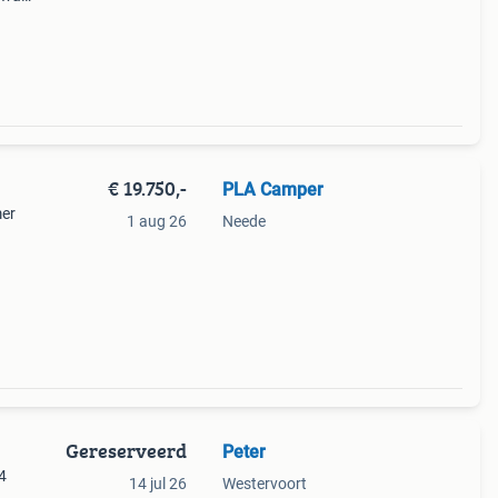
s dan
€ 19.750,-
PLA Camper
mer
1 aug 26
Neede
e
is
Gereserveerd
Peter
24
14 jul 26
Westervoort