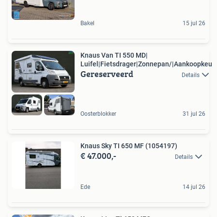
Bakel
15 jul 26
Knaus Van TI 550 MD|
Luifel|Fietsdrager|Zonnepan/|Aankoopkeu
Gereserveerd
Details
Oosterblokker
31 jul 26
Knaus Sky TI 650 MF (1054197)
€ 47.000,-
Details
Ede
14 jul 26