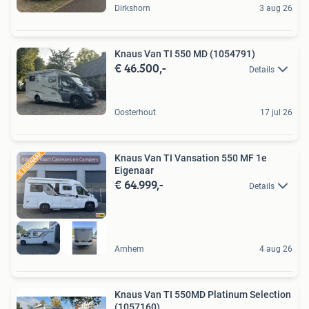
Dirkshorn
3 aug 26
Knaus Van TI 550 MD (1054791)
€ 46.500,-
Details
Oosterhout
17 jul 26
Knaus Van TI Vansation 550 MF 1e
Eigenaar
€ 64.999,-
Details
Arnhem
4 aug 26
Knaus Van TI 550MD Platinum Selection
(1057160)