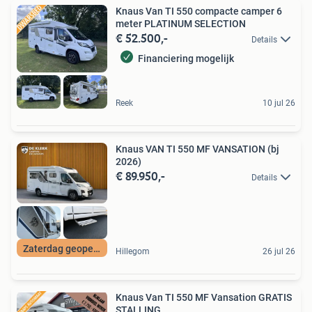
Knaus Van TI 550 compacte camper 6
meter PLATINUM SELECTION
€ 52.500,-
Details
Financiering mogelijk
Reek
10 jul 26
Knaus VAN TI 550 MF VANSATION (bj
2026)
€ 89.950,-
Details
Zaterdag geopend
Hillegom
26 jul 26
Knaus Van TI 550 MF Vansation GRATIS
STALLING