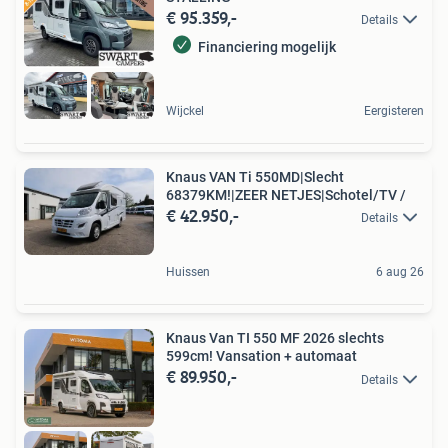
€ 95.359,-
Details
Financiering mogelijk
Wijckel
Eergisteren
Knaus VAN Ti 550MD|Slecht
68379KM!|ZEER NETJES|Schotel/TV /
€ 42.950,-
Details
Huissen
6 aug 26
Knaus Van TI 550 MF 2026 slechts
599cm! Vansation + automaat
€ 89.950,-
Details