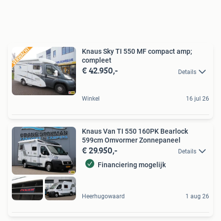
Knaus Sky TI 550 MF compact amp;
compleet
€ 42.950,-
Details
Winkel
16 jul 26
Knaus Van TI 550 160PK Bearlock
599cm Omvormer Zonnepaneel
€ 29.950,-
Details
Financiering mogelijk
Heerhugowaard
1 aug 26