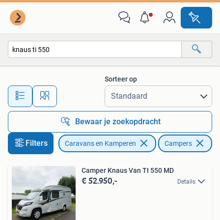
Campers
Sorteer op
Alle afstanden…
Bewaar je zoekopdracht
Filters
Caravans en Kamperen
Campers
Ve
Camper Knaus Van TI 550 MD
€ 52.950,-
Details