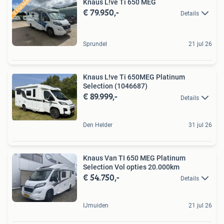
Knaus L!ve Ti 650 MEG
€ 79.950,-
Details
Sprundel
21 jul 26
Knaus L!ve Ti 650MEG Platinum
Selection (1046687)
€ 89.999,-
Details
Den Helder
31 jul 26
Knaus Van TI 650 MEG Platinum
Selection Vol opties 20.000km
€ 54.750,-
Details
IJmuiden
21 jul 26