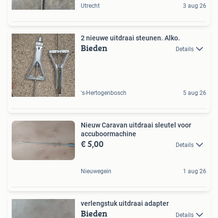
Utrecht
3 aug 26
2 nieuwe uitdraai steunen. Alko.
Bieden
Details
's-Hertogenbosch
5 aug 26
Nieuw Caravan uitdraai sleutel voor
accuboormachine
€ 5,00
Details
Nieuwegein
1 aug 26
verlengstuk uitdraai adapter
Bieden
Details