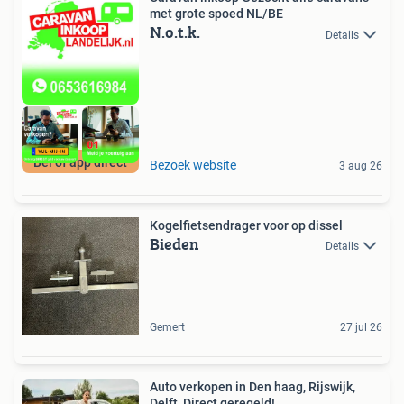
met grote spoed NL/BE
N.o.t.k.
Details
Bel of app direct
Bezoek website
3 aug 26
Kogelfietsendrager voor op dissel
Bieden
Details
Gemert
27 jul 26
Auto verkopen in Den haag, Rijswijk,
Delft, Direct geregeld!