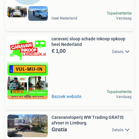
Topadvertentie
Heel Nederland
Vandaag
caravan| sloop schade inkoop opkoop
heel Nederland
€ 1,00
Details
Topadvertentie
Bel of app direct
Bezoek website
Vandaag
Caravansloperij WW Trading GRATIS
afvoer in Limburg.
Gratis
Details