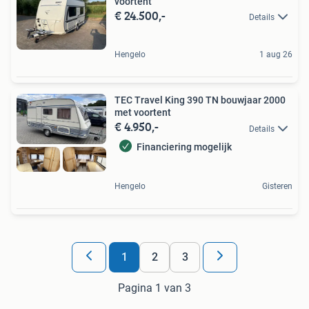
voortent
€ 24.500,-
Details
Hengelo
1 aug 26
TEC Travel King 390 TN bouwjaar 2000
met voortent
€ 4.950,-
Details
Financiering mogelijk
Hengelo
Gisteren
1
2
3
Pagina 1 van 3