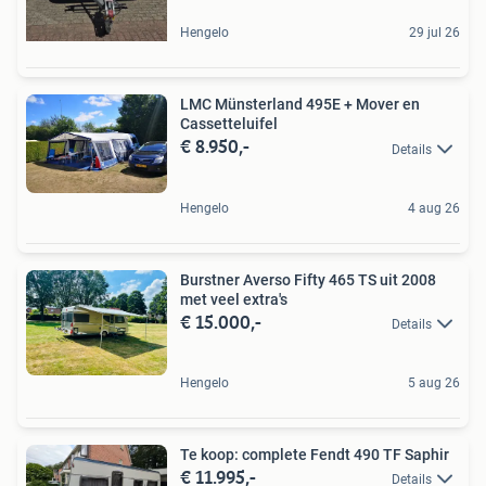
Hengelo
29 jul 26
LMC Münsterland 495E + Mover en
Cassetteluifel
€ 8.950,-
Details
Hengelo
4 aug 26
Burstner Averso Fifty 465 TS uit 2008
met veel extra's
€ 15.000,-
Details
Hengelo
5 aug 26
Te koop: complete Fendt 490 TF Saphir
€ 11.995,-
Details