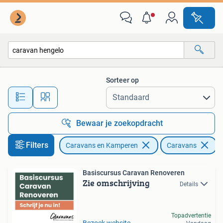
Caravans
Sorteer op
Alle afstanden…
Bewaar je zoekopdracht
Filters
Caravans en Kamperen
Caravans
V
Basiscursus Caravan Renoveren
Zie omschrijving
Details
Topadvertentie