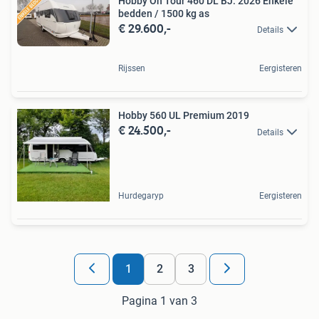
Hobby On Tour 460 DL BJ. 2026 Enkele
bedden / 1500 kg as
€ 29.600,-
Details
Rijssen
Eergisteren
Hobby 560 UL Premium 2019
€ 24.500,-
Details
Hurdegaryp
Eergisteren
1
2
3
Pagina 1 van 3