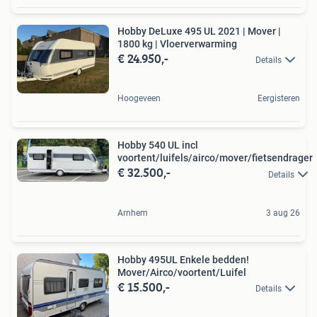
Hobby DeLuxe 495 UL 2021 | Mover |
1800 kg | Vloerverwarming
€ 24.950,-
Details
Hoogeveen
Eergisteren
Hobby 540 UL incl
voortent/luifels/airco/mover/fietsendrager
€ 32.500,-
Details
Arnhem
3 aug 26
Hobby 495UL Enkele bedden!
Mover/Airco/voortent/Luifel
€ 15.500,-
Details