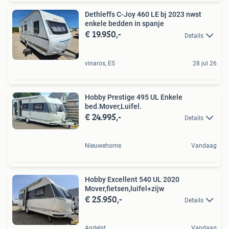
Dethleffs C-Joy 460 LE bj 2023 nwst
enkele bedden in spanje
€ 19.950,-
Details
vinaros, ES
28 jul 26
Hobby Prestige 495 UL Enkele
bed.Mover,Luifel.
€ 24.995,-
Details
Nieuwehorne
Vandaag
Hobby Excellent 540 UL 2020
Mover,fietsen,luifel+zijw
€ 25.950,-
Details
Andelst
Vandaag