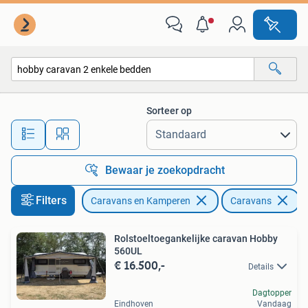
Caravans
Sorteer op
Alle afstanden…
Bewaar je zoekopdracht
Filters
Caravans en Kamperen
Caravans
V
Rolstoeltoegankelijke caravan Hobby
560UL
€ 16.500,-
Details
Dagtopper
Eindhoven
Vandaag