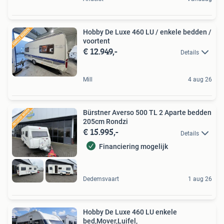
Hobby De Luxe 460 LU / enkele bedden /
voortent
€ 12.949,-
Details
Mill
4 aug 26
Bürstner Averso 500 TL 2 Aparte bedden
205cm Rondzi
€ 15.995,-
Details
Financiering mogelijk
Dedemsvaart
1 aug 26
Hobby De Luxe 460 LU enkele
bed,Mover,Luifel,