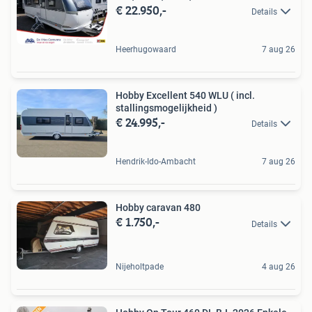
€ 22.950,-
Details
Heerhugowaard
7 aug 26
Hobby Excellent 540 WLU ( incl.
stallingsmogelijkheid )
€ 24.995,-
Details
Hendrik-Ido-Ambacht
7 aug 26
Hobby caravan 480
€ 1.750,-
Details
Nijeholtpade
4 aug 26