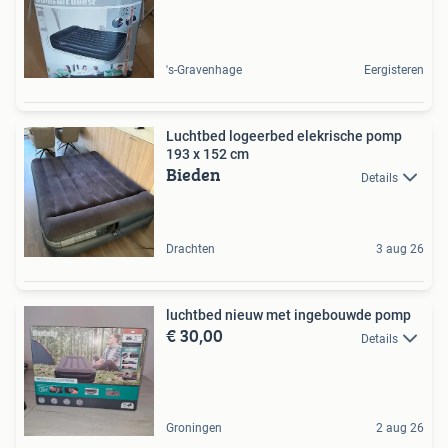
's-Gravenhage
Eergisteren
Luchtbed logeerbed elekrische pomp
193 x 152 cm
Bieden
Details
Drachten
3 aug 26
luchtbed nieuw met ingebouwde pomp
€ 30,00
Details
Groningen
2 aug 26