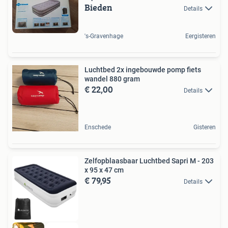
Bieden
Details
's-Gravenhage
Eergisteren
Luchtbed 2x ingebouwde pomp fiets
wandel 880 gram
€ 22,00
Details
Enschede
Gisteren
Zelfopblaasbaar Luchtbed Sapri M - 203
x 95 x 47 cm
€ 79,95
Details