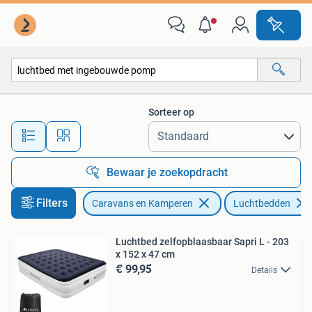
Luchtbedden
Sorteer op
Alle afstanden…
Bewaar je zoekopdracht
Filters
Caravans en Kamperen
Luchtbedden
Luchtbed zelfopblaasbaar Sapri L - 203
x 152 x 47 cm
€ 99,95
Details