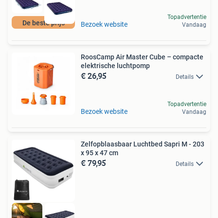
Topadvertentie
De beste prijs
Bezoek website
Vandaag
RoosCamp Air Master Cube – compacte
elektrische luchtpomp
€ 26,95
Details
Topadvertentie
Bezoek website
Vandaag
Zelfopblaasbaar Luchtbed Sapri M - 203
x 95 x 47 cm
€ 79,95
Details