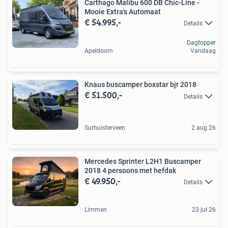
Carthago Malibu 600 DB Chic-Line -
Mooie Extra's Automaat
€ 54.995,-
Details
Dagtopper
Apeldoorn
Vandaag
Knaus buscamper boxstar bjr 2018
€ 51.500,-
Details
Surhuisterveen
2 aug 26
Mercedes Sprinter L2H1 Buscamper
2018 4 persoons met hefdak
€ 49.950,-
Details
Limmen
23 jul 26