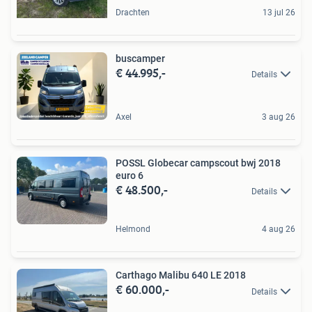
Drachten
13 jul 26
buscamper
€ 44.995,-
Details
Axel
3 aug 26
POSSL Globecar campscout bwj 2018
euro 6
€ 48.500,-
Details
Helmond
4 aug 26
Carthago Malibu 640 LE 2018
€ 60.000,-
Details