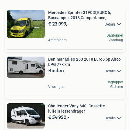
Mercedes Sprinter 319CDI,EURO6,
Buscamper, 2018,Camperlance,
€ 23.999,-
Details
Dagtopper
Amsterdam
Vandaag
Benimar Mileo 263 2018 Euro6 5p Airco
LPG 77k km
Bieden
Details
Dagtopper
Vlissingen
Gisteren
Challenger Vany 640 |Cassette
luifel|Fietsendrager
€ 54.950,-
Details