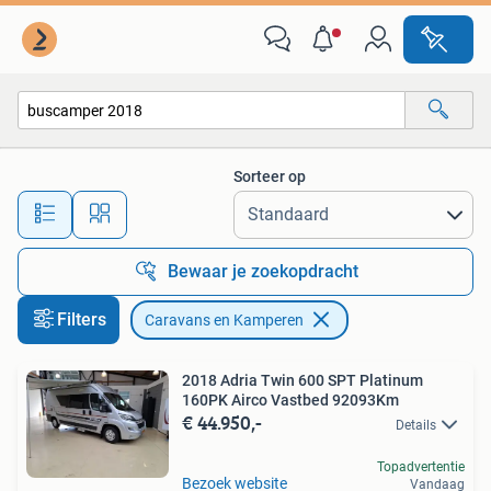
Caravans en Kamperen
Sorteer op
Alle afstanden…
Bewaar je zoekopdracht
Filters
Caravans en Kamperen
2018 Adria Twin 600 SPT Platinum
160PK Airco Vastbed 92093Km
€ 44.950,-
Details
Topadvertentie
Bezoek website
Vandaag