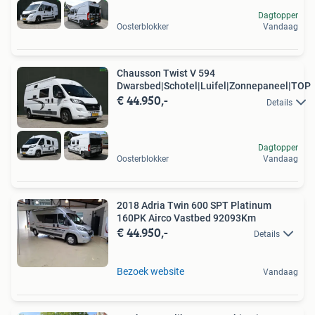
Dagtopper
Oosterblokker
Vandaag
Chausson Twist V 594
Dwarsbed|Schotel|Luifel|Zonnepaneel|TOP
€ 44.950,-
Details
Dagtopper
Oosterblokker
Vandaag
2018 Adria Twin 600 SPT Platinum
160PK Airco Vastbed 92093Km
€ 44.950,-
Details
Bezoek website
Vandaag