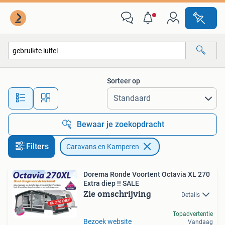
Caravans en Kamperen
Sorteer op
Alle afstanden…
Bewaar je zoekopdracht
Filters
Caravans en Kamperen
Dorema Ronde Voortent Octavia XL 270
Extra diep !! SALE
Zie omschrijving
Details
Topadvertentie
Bezoek website
Vandaag