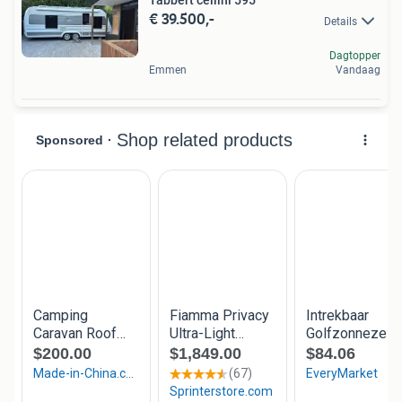
Tabbert cellini 595
€ 39.500,-
Details
Dagtopper
Emmen
Vandaag