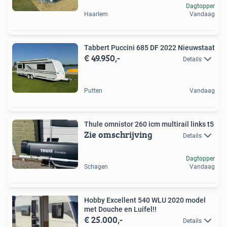
Dagtopper
Haarlem
Vandaag
Tabbert Puccini 685 DF 2022 Nieuwstaat
€ 49.950,-
Details
Putten
Vandaag
Thule omnistor 260 icm multirail links t5
Zie omschrijving
Details
Dagtopper
Schagen
Vandaag
Hobby Excellent 540 WLU 2020 model
met Douche en Luifel!!
€ 25.000,-
Details