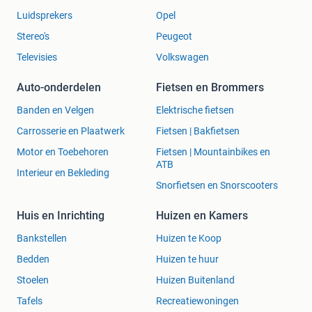
Luidsprekers
Opel
Stereo's
Peugeot
STAP 2 KIES JE FRAME
Televisies
Volkswagen
Staal 25mm 08-09 Octavia € 524,00 € 262,00
Auto-onderdelen
Fietsen en Brommers
Staal 25mm 10-12 Octavia € 546,00 € 273,00
Banden en Velgen
Elektrische fietsen
Staal 25mm 13-15 Octavia € 638,00 € 319,00
Carrosserie en Plaatwerk
Fietsen | Bakfietsen
Aluminium 28mm 08-09 Octavia € 740,00 € 370,00
Motor en Toebehoren
Fietsen | Mountainbikes en
Aluminium 28mm 10-12 Octavia € 760,00 € 380,00
ATB
Interieur en Bekleding
Aluminium 28mm 13-15 Octavia € 963,00 € 468,00
Snorfietsen en Snorscooters
Huis en Inrichting
Huizen en Kamers
Ook is voor deze tent een bijpassende luifel en uitbouw.
Voor prijzen en info bekijk onze webshop!
Bankstellen
Huizen te Koop
Bedden
Huizen te huur
Kijk voor meer informatie over deze voortent op de
Stoelen
Huizen Buitenland
productpagina:
www.coppensrekreatie.nl/dorema-octavia-270-xl-
Tafels
Recreatiewoningen