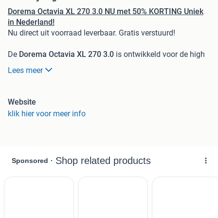
Dorema Octavia XL 270 3.0 NU met 50% KORT
IN
G Uniek
in Nederland!
Nu direct uit voorraad leverbaar. Gratis verstuurd!
De
Dorema Octavia XL 270 3.0
is ontwikkeld voor de high
tech van de toekomst. Geheel gemaakt van Ten Cate All
Lees meer
Season Touring tentdoek met een lange levensduur en
perfecte pasvorm. De frames zijn standaard voorzien van
hey Easy Grip systeem. Hierdoor zit de tent makkelijker op.
Website
De futuristische tent met rond dak en een diepte van
klik hier voor meer info
270cm is onmisbaar in de nieuwste collectie voortenten
van Dorema.
De
Dorema Octavia XL 270 3.0
is op verzoek van Coppens
Rekreatie door Dorema speciaal gemaakt en alleen te koop
bij Coppens Rekreatie in Best.
Eigenschappen:
Diepte: 270 cm