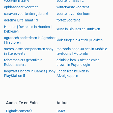
voortent maat 9
voortent maat 12
STAP 1 KIES JE MAAT VOORTENT
opblaasbare voortent
wintervaste voortent
caravan voortenten gebruikt
voortent van der horn
dorema luifel maat 13
fortex voortent
OCTAVIA 3.0 SERIE:
Honden | Dekreuen in Honden |
xuna in Blouses en Tunieken
Dekreuen
agrarisch onderdelen in Agrarisch
Octavia XL 270 3.0 - 8 825-850 Cm € 2.362,00 € 1.181,00
klok slinger in Antiek | Klokken
| Tractoren
Octavia XL 270 3.0 - 9 850-875 Cm € 2.476,00 € 1.238,00
stereo losse componenten sony
motorola edge 30 neo in Mobiele
Octavia XL 270 3.0 - 10 875-900 Cm € 2.588,00 € 1.294,00
in Stereo-sets
telefoons | Motorola
Octavia XL 270 3.0 - 11 900-925 Cm € 2.700,00 € 1.350,00
robotmaaiers gebruikt in
gelukkig ben ik niet de enige
Octavia XL 270 3.0 - 12 925-950 Cm € 2.812,00 € 1.406,00
Robotmaaiers
brown in Psychologie
Octavia XL 270 3.0 - 13 950-975 Cm € 2.926,00 € 1.463,00
hogwarts legacy in Games | Sony
udden ikea keuken in
Octavia XL 270 3.0 - 14 975-1000 Cm € 3.038,00 €
PlayStation 5
Afzuigkappen
1.519,00
De Laatste grote maten:
Octavia XL 270 2.0 - 17 1050-1075 Cm € 2,604,00 €
Audio, Tv en Foto
Auto's
1.302,00
Let op, nog slechts 1 stuks op voorraad !!!!
Digitale camera's
BMW