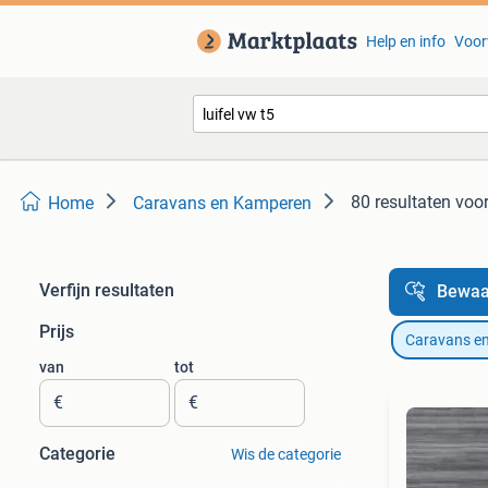
Help en info
Voor
80 resultaten
voor
Home
Caravans en Kamperen
Verfijn resultaten
Bewaa
Prijs
Caravans e
van
tot
€
€
Categorie
Wis de categorie