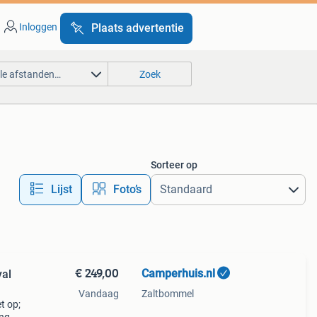
Inloggen
Plaats advertentie
lle afstanden…
Zoek
Sorteer op
Lijst
Foto’s
€ 249,00
Camperhuis.nl
al
Vandaag
Zaltbommel
t op;