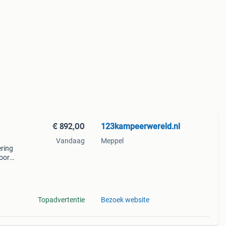
€ 892,00
123kampeerwereld.nl
Vandaag
Meppel
ering
voor
.
pa
Topadvertentie
Bezoek website