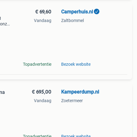
€ 69,60
Camperhuis.nl
1
Vandaag
Zaltbommel
 onze
.
ft u
Topadvertentie
Bezoek website
€ 695,00
Kampeerdump.nl
ma
Vandaag
Zoetermeer
Topadvertentie
Bezoek website