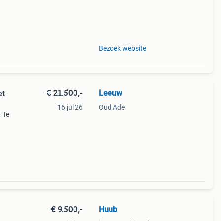
an:
Bezoek website
€ 21.500,-
Leeuw
et
16 jul 26
Oud Ade
! Te
bare
€ 9.500,-
Huub