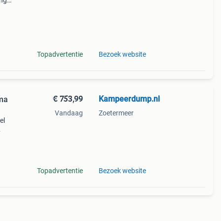
ing
an:
Topadvertentie
Bezoek website
€ 753,99
Kampeerdump.nl
ma
Vandaag
Zoetermeer
el
lling
Topadvertentie
Bezoek website