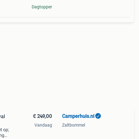
Dagtopper
€ 249,00
Camperhuis.nl
al
Vandaag
Zaltbommel
t op;
ing