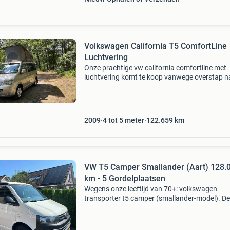
Volkswagen California T5 ComfortLine
Luchtvering
Onze prachtige vw california comfortline met
luchtvering komt te koop vanwege overstap n
elektrische camper. In april 2009 gekocht bij
volkswagen campercentrum en eerste jaren d
ook onderhouden.
2009
4 tot 5 meter
122.659
km
VW T5 Camper Smallander (Aart) 128.
km - 5 Gordelplaatsen
Wegens onze leeftijd van 70+: volkswagen
transporter t5 camper (smallander-model). D
betrouwbare bus is in 2019 professioneel en
gecertificeerd omgebouwd door aart
camperinbouw uit heino. Dankzij d