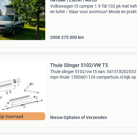
Volkswagen t5 camper 1.9 Tdi 102 pk met he
en luifel – klaar voor avontuur! Mooie en prak
volkswagen t5 camper met het betrouwbare 1.
motorblok (75 kw / 102 pk). Een ideale busc
vo
2008
275.000
km
Thule Slinger 5102/VW T5
Thule slinger 5102/vw t5 ean: 541518202533
mpn thule: 1500601124 camperhuis.nl kijk op
website voor ons zeer uitgebreide assortiment
Gratis verzending vanaf € 100,- in nl en b. Hee
vra
Op Voorraad
Nieuw
Ophalen of Verzenden