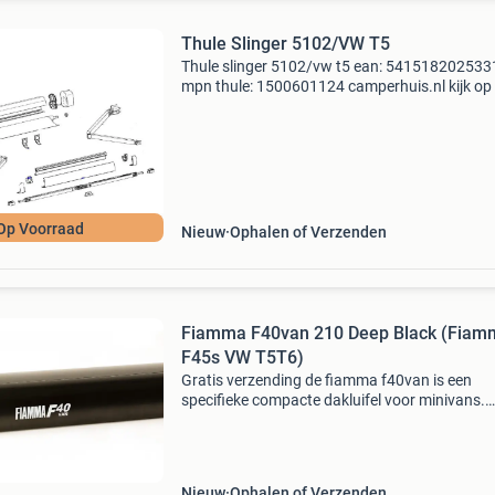
Thule Slinger 5102/VW T5
Thule slinger 5102/vw t5 ean: 541518202533
mpn thule: 1500601124 camperhuis.nl kijk op
website voor ons zeer uitgebreide assortiment
Gratis verzending vanaf € 100,- in nl en b. Hee
vra
Op Voorraad
Nieuw
Ophalen of Verzenden
Fiamma F40van 210 Deep Black (Fiam
F45s VW T5T6)
Gratis verzending de fiamma f40van is een
specifieke compacte dakluifel voor minivans.
Dankzij het kleine formaat en de geïntegreerde
beugels vormt de luifel een aanvulling op het
voertuig. De frontal
Nieuw
Ophalen of Verzenden