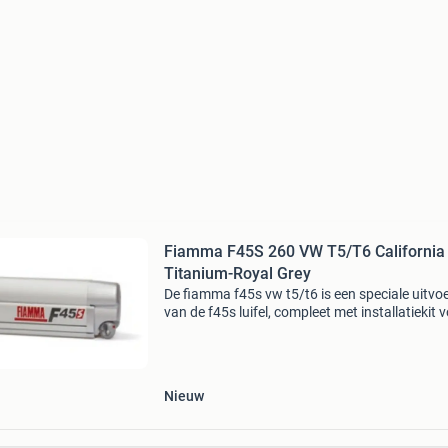
Fiamma F45S 260 VW T5/T6 California
Titanium-Royal Grey
De fiamma f45s vw t5/t6 is een speciale uitvo
van de f45s luifel, compleet met installatiekit 
speciale uitvoeringen van vw t5 en t6 minivans
(Multivan, transporter of california) deze com
Nieuw