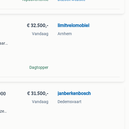
€ 32.500,-
limitvelomobiel
Vandaag
Arnhem
aar
aar
Dagtopper
€ 31.500,-
janberkenbosch
000
Vandaag
Dedemsvaart
eze