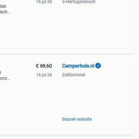
16 jul 26
's-Hertogenbosch
fdak
tische
9 Tdi
amper
€ 69,60
Camperhuis.nl
1
16 jul 26
Zaltbommel
 onze
.
ft u
Bezoek website