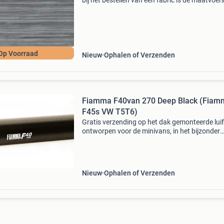
bij het bestellen van een fabric is de maatvoer
van de luifel bepalend en niet de doeklengte. E
8004815358846 mpn fiamma: 06454e01r
camperhuis.
Op Voorraad
Nieuw
Ophalen of Verzenden
Fiamma F40van 270 Deep Black (Fiam
F45s VW T5T6)
Gratis verzending op het dak gemonteerde luif
ontworpen voor de minivans, in het bijzonder
geschikt voor vw t5/t6. Luifel met compacte
afmetingen. De f40van is een geweldige aanvu
voor elke min
Nieuw
Ophalen of Verzenden