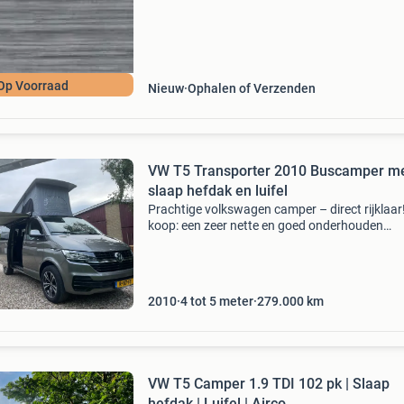
van de luifel bepalend en niet de doeklengte. E
8004815358846 mpn fiamma: 06454e01r
camperhuis.
Op Voorraad
Nieuw
Ophalen of Verzenden
VW T5 Transporter 2010 Buscamper m
slaap hefdak en luifel
Prachtige volkswagen camper – direct rijklaar
koop: een zeer nette en goed onderhouden
volkswagen camper met de sterke en betrouw
2.0 Tdi 140 pk motor. • bouwjaar: 2010 •
kilometerst
2010
4 tot 5 meter
279.000
km
VW T5 Camper 1.9 TDI 102 pk | Slaap
hefdak | Luifel | Airco