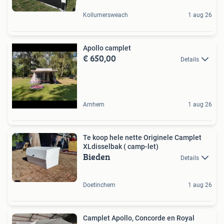
Kollumersweach
1 aug 26
Apollo camplet
€ 650,00
Details
Arnhem
1 aug 26
Te koop hele nette Originele Camplet
XLdisselbak ( camp-let)
Bieden
Details
Doetinchem
1 aug 26
Camplet Apollo, Concorde en Royal