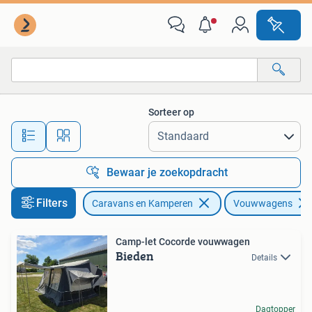
Vouwwagens
Sorteer op
Alle afstanden…
Bewaar je zoekopdracht
Filters
Caravans en Kamperen
Vouwwagens
Camp-let Cocorde vouwwagen
Bieden
Details
Dagtopper