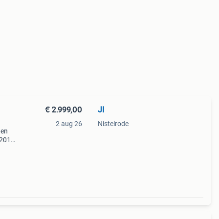
€ 2.999,00
JI
2 aug 26
Nistelrode
gen
 2013
ties!
n