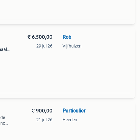
€ 6.500,00
Rob
29 jul 26
Vijfhuizen
maal
€ 900,00
Particulier
 de
21 jul 26
Heerlen
s nog
je aan
l