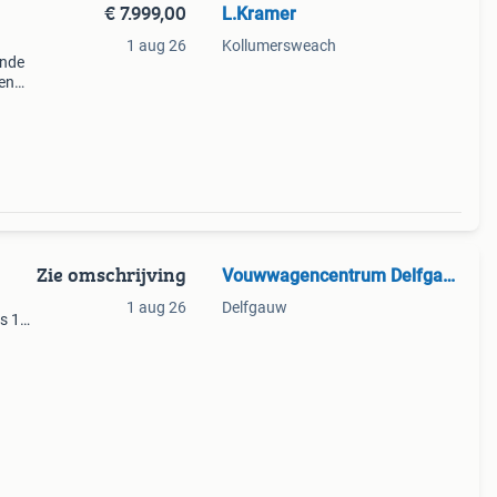
€ 7.999,00
L.Kramer
1 aug 26
Kollumersweach
ende
 en
ering
Zie omschrijving
Vouwwagencentrum Delfgauw
1 aug 26
Delfgauw
s 1
el