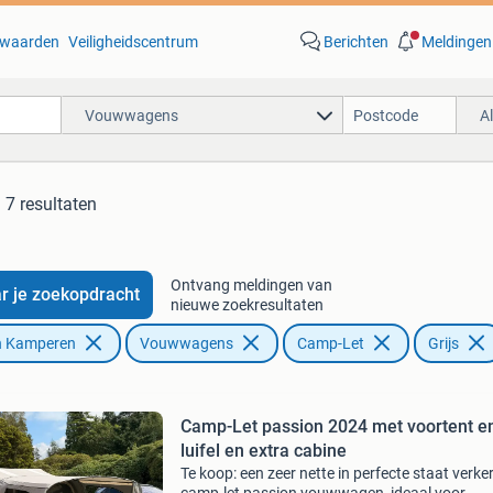
waarden
Veiligheidscentrum
Berichten
Meldingen
Vouwwagens
A
7 resultaten
Ontvang meldingen van
r je zoekopdracht
nieuwe zoekresultaten
n Kamperen
Vouwwagens
Camp-Let
Grijs
Camp-Let passion 2024 met voortent e
luifel en extra cabine
Te koop: een zeer nette in perfecte staat verk