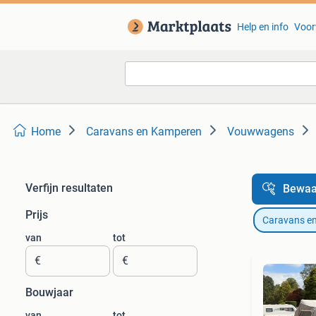
Help en info
Voor
Home
Caravans en Kamperen
Vouwwagens
Verfijn resultaten
Bewaa
Prijs
Caravans e
van
tot
€
€
Bouwjaar
van
tot