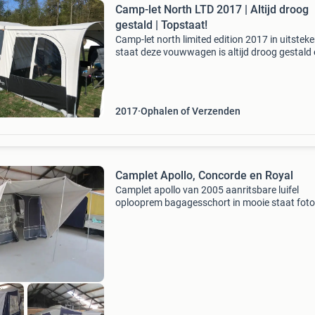
Camp-let North LTD 2017 | Altijd droog
gestald | Topstaat!
Camp-let north limited edition 2017 in uitstek
staat deze vouwwagen is altijd droog gestald
slechts ongeveer 3 weken per jaar gebruikt.
Hierdoor verkeert hij in zeer nette staat.. Uitvo
en
2017
Ophalen of Verzenden
Camplet Apollo, Concorde en Royal
Camplet apollo van 2005 aanritsbare luifel
oplooprem bagagesschort in mooie staat foto
tot en met 7 camplet royal van 2009 grote
aanritsbare luifel bermkeuken met 3 pits gasst
oplooprem nieuwe ba