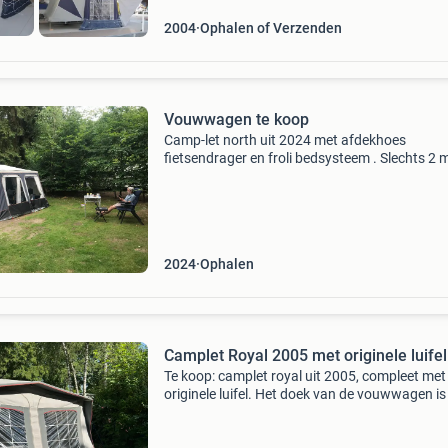
2004
Ophalen of Verzenden
Vouwwagen te koop
Camp-let north uit 2024 met afdekhoes
fietsendrager en froli bedsysteem . Slechts 2 
gebruikt.
2024
Ophalen
Camplet Royal 2005 met originele luifel
Te koop: camplet royal uit 2005, compleet met
originele luifel. Het doek van de vouwwagen i
waterdicht, ondanks een gerepareerd scheurt
de achterkant (zichtbaar op foto&#39;s). Het 