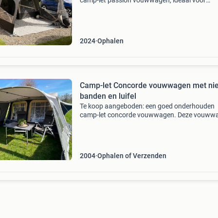
camp-let passion vouwwagen, ideaal voor
avontuurlijke kampeerders. Bouwjaar 2024 ! 
vouwwagen is voorzien van een ruime voorten
een handige
2024
Ophalen
Camp-let Concorde vouwwagen met ni
banden en luifel
Te koop aangeboden: een goed onderhouden
camp-let concorde vouwwagen. Deze vouww
is voorzien van nieuwe banden, wat zorgt voo
extra veiligheid en rijcomfort. De originele luifel
waarde van &e
2004
Ophalen of Verzenden