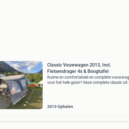
Classic Vouwwagen 2013, Incl.
Fietsendrager 4x & Boogluifel
Ruime en comfortabele en complete vouwwa
voor het hele gezin? Deze complete classic uit
staat garant voor nog vele fijne kampeervakan
Compleet met: inritsbaar kuipzeil: geen last va
opwa
2013
Ophalen