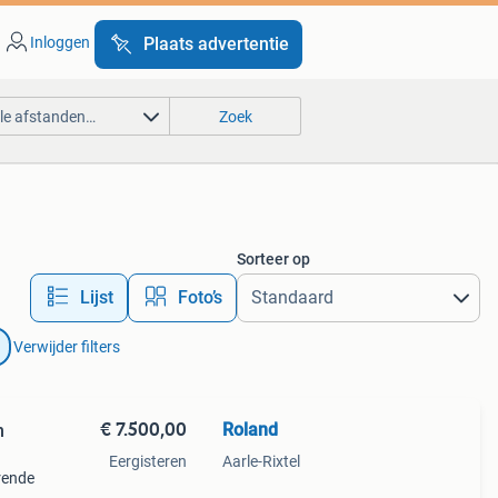
Inloggen
Plaats advertentie
lle afstanden…
Zoek
Sorteer op
Lijst
Foto’s
Verwijder filters
€ 7.500,00
Roland
n
Eergisteren
Aarle-Rixtel
erende