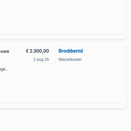
Deze
t en
€ 2.300,00
Brockbernd
euwe
2 aug 26
Nieuwleusen
agen
r
 ter