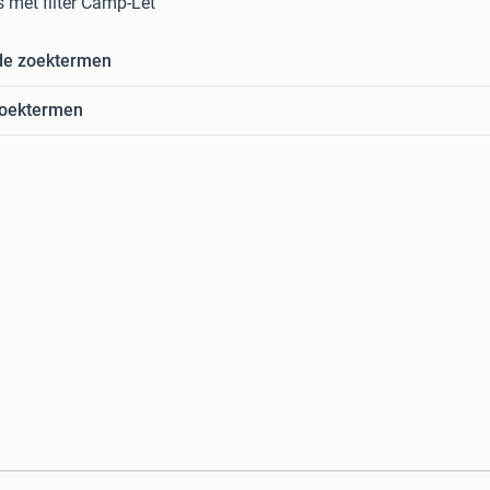
met filter Camp-Let
de zoektermen
zoektermen