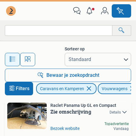
Vouwwagens
Sorteer op
Alle afstanden…
Bewaar je zoekopdracht
Filters
Caravans en Kamperen
Vouwwagens
Raclet Panama Up GL en Compact
Zie omschrijving
Details
Topadvertentie
Bezoek website
Vandaag