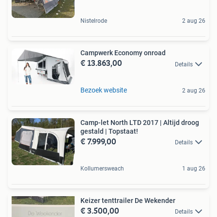
Nistelrode
2 aug 26
Campwerk Economy onroad
€ 13.863,00
Details
Bezoek website
2 aug 26
Camp-let North LTD 2017 | Altijd droog
gestald | Topstaat!
€ 7.999,00
Details
Kollumersweach
1 aug 26
Keizer tenttrailer De Wekender
€ 3.500,00
Details