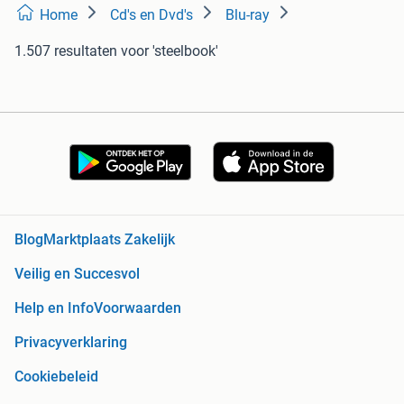
Home
Cd's en Dvd's
Blu-ray
1.507 resultaten
voor 'steelbook'
Blog
Marktplaats Zakelijk
Veilig en Succesvol
Help en Info
Voorwaarden
Privacyverklaring
Cookiebeleid