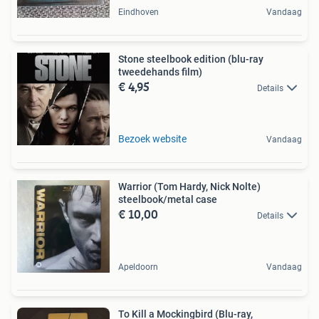
Eindhoven
Vandaag
Stone steelbook edition (blu-ray
tweedehands film)
€ 4,95
Details
Bezoek website
Vandaag
Warrior (Tom Hardy, Nick Nolte)
steelbook/metal case
€ 10,00
Details
Apeldoorn
Vandaag
To Kill a Mockingbird (Blu-ray,