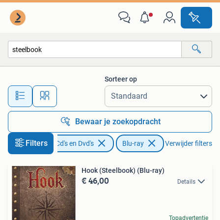
Blu-ray
Sorteer op
Alle afstanden…
Bewaar je zoekopdracht
Filters
Cd's en Dvd's
Blu-ray
Verwijder filters
Hook (Steelbook) (Blu-ray)
€ 46,00
Details
Topadvertentie