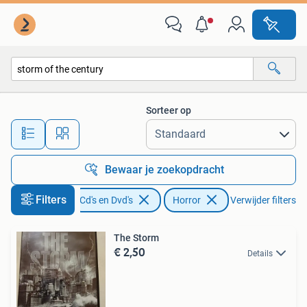
Dvd's | Horror
Sorteer op
Alle afstanden…
Bewaar je zoekopdracht
Filters
Cd's en Dvd's
Horror
Verwijder filters
The Storm
€ 2,50
Details