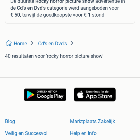
De duurste
Rocky horror picture show
advertentie in
de
Cd's en Dvd's
categorie werd aangeboden voor
€ 50
, terwijl de goedkoopste voor
€ 1
stond.
Home
Cd's en Dvd's
40 resultaten
voor 'rocky horror picture show'
Blog
Marktplaats Zakelijk
Veilig en Succesvol
Help en Info