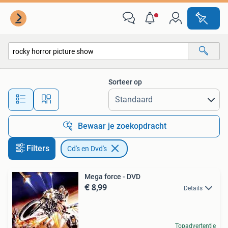
Cd's en Dvd's
Sorteer op
Alle afstanden…
Bewaar je zoekopdracht
Filters
Cd's en Dvd's
Mega force - DVD
€ 8,99
Details
Topadvertentie