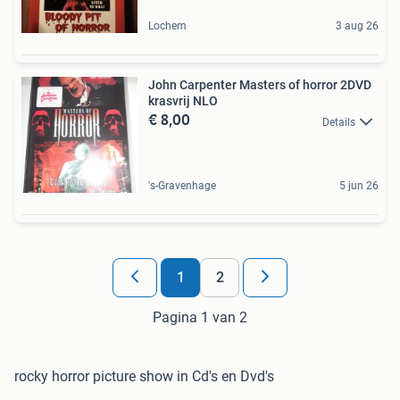
Lochem
3 aug 26
John Carpenter Masters of horror 2DVD
krasvrij NLO
€ 8,00
Details
's-Gravenhage
5 jun 26
1
2
Pagina 1 van 2
rocky horror picture show in Cd's en Dvd's