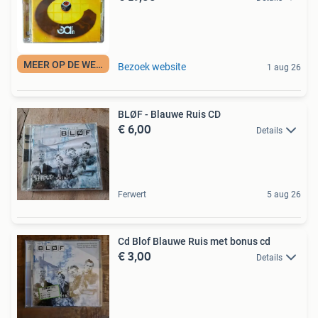
MEER OP DE WEBSITE
Bezoek website
1 aug 26
BLØF - Blauwe Ruis CD
€ 6,00
Details
Ferwert
5 aug 26
Cd Blof Blauwe Ruis met bonus cd
€ 3,00
Details