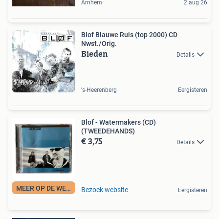
Arnhem
2 aug 26
Blof Blauwe Ruis (top 2000) CD
Nwst./Orig.
Bieden
Details
's-Heerenberg
Eergisteren
Blof - Watermakers (CD)
(TWEEDEHANDS)
€ 3,75
Details
MEER OP DE WEBSITE
Bezoek website
Eergisteren