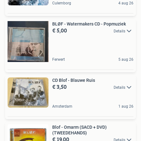
Culemborg
4 aug 26
BLØF - Watermakers CD - Popmuziek
€ 5,00
Details
Ferwert
5 aug 26
CD Blof - Blauwe Ruis
€ 3,50
Details
Amsterdam
1 aug 26
Blof - Omarm (SACD + DVD)
(TWEEDEHANDS)
€ 19,00
Details