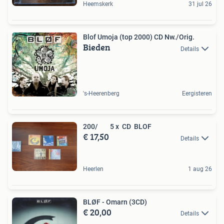
Heemskerk
31 jul 26
Blof Umoja (top 2000) CD Nw./Orig.
Bieden
Details
's-Heerenberg
Eergisteren
200/ 5 x CD BLOF
€ 17,50
Details
Heerlen
1 aug 26
BLØF - Omarn (3CD)
€ 20,00
Details