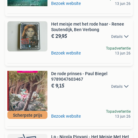
Bezoek website
13 jun 26
Het meisje met het rode haar - Renee
Soutendijk, Ben Verbong
€ 29,95
Details
Topadvertentie
Bezoek website
13 jun 26
De rode prinses - Paul Biegel
9789047603467
€ 9,15
Details
Topadvertentie
Scherpste prijs
Bezoek website
13 jun 26
Lp - Nicola Piovani - Het Meisje Met Het