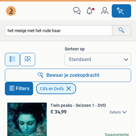
Cd's en Dvd's
Sorteer op
Alle afstanden…
Bewaar je zoekopdracht
Filters
Cd's en Dvd's
Twin peaks - Seizoen 1 - DVD
€ 34,99
Details
Topadvertentie