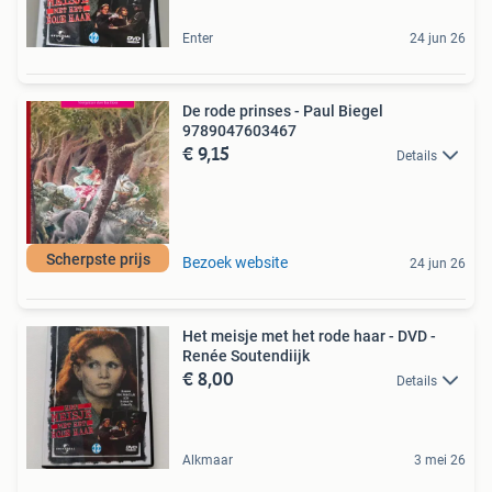
Enter
24 jun 26
De rode prinses - Paul Biegel
9789047603467
€ 9,15
Details
Scherpste prijs
Bezoek website
24 jun 26
Het meisje met het rode haar - DVD -
Renée Soutendiijk
€ 8,00
Details
Alkmaar
3 mei 26