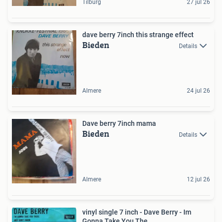
Tilburg
27 jul 26
dave berry 7inch this strange effect
Bieden
Details
Almere
24 jul 26
Dave berry 7inch mama
Bieden
Details
Almere
12 jul 26
vinyl single 7 inch - Dave Berry - Im
Gonna Take You The...