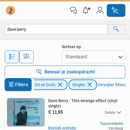
Vinyl Singles
Sorteer op
Alle afstanden…
Bewaar je zoekopdracht
Filters
Cd's en Dvd's
Singles
Verwijder filters
Dave Berry - This strange effect (vinyl
single)
€ 11,95
Details
Topadvertentie
Bezoek website
Vandaag