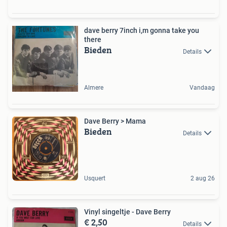
dave berry 7inch i,m gonna take you
there
Bieden
Details
Almere
Vandaag
Dave Berry > Mama
Bieden
Details
Usquert
2 aug 26
Vinyl singeltje - Dave Berry
€ 2,50
Details