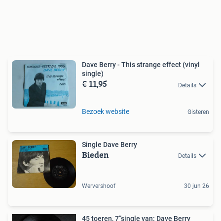
Dave Berry - This strange effect (vinyl
single)
€ 11,95
Details
Bezoek website
Gisteren
Single Dave Berry
Bieden
Details
Wervershoof
30 jun 26
45 toeren, 7”single van: Dave Berry