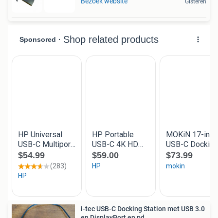
Bezoek website
Gisteren
i-tec USB-C Docking Station met USB 3.0
en DisplayPort en pd