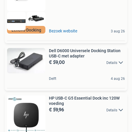
Lenovo Docking
Bezoek website
3 aug 26
Dell D6000 Universele Docking Station
USB-C met adapter
€ 59,00
Details
Delft
4 aug 26
HP USB-C G5 Essential Dock inc 120W
voeding
€ 59,96
Details