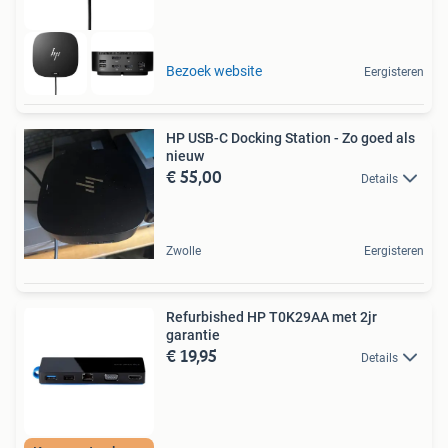
Bezoek website
Eergisteren
HP USB-C Docking Station - Zo goed als
nieuw
€ 55,00
Details
Zwolle
Eergisteren
Refurbished HP T0K29AA met 2jr
garantie
€ 19,95
Details