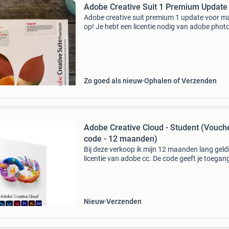
Adobe Creative Suit 1 Premium Updat
Adobe creative suit premium 1 update voor ma
op! Je hebt een licentie nodig van adobe pho
7 of eerder.
Zo goed als nieuw
Ophalen of Verzenden
Adobe Creative Cloud - Student (Vouch
code - 12 maanden)
Bij deze verkoop ik mijn 12 maanden lang geld
licentie van adobe cc. De code geeft je toegang
o.a adobe indesign adobe photoshop adobe
premiere pro adobe lightroom adobe after effe
moet d
Nieuw
Verzenden