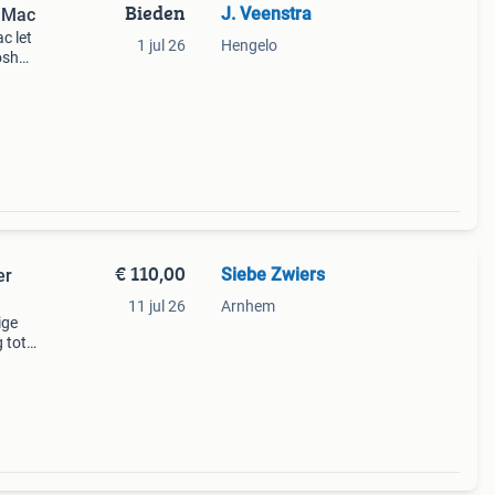
Bieden
J. Veenstra
e Mac
c let
1 jul 26
Hengelo
toshop
€ 110,00
Siebe Zwiers
er
11 jul 26
Arnhem
ige
 tot
cts je