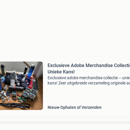
Exclusieve Adobe Merchandise Collecti
Unieke Kans!
Exclusieve adobe merchandise collectie – uni
kans! Zeer uitgebreide verzameling originele 
systems merchandise, opgebouwd over bijna 
decennia. Een bijzondere collectie met unieke 
di
Nieuw
Ophalen of Verzenden