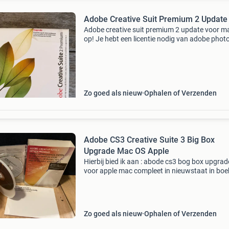
Adobe Creative Suit Premium 2 Updat
Adobe creative suit premium 2 update voor ma
op! Je hebt een licentie nodig van adobe pho
7 of eerder.
Zo goed als nieuw
Ophalen of Verzenden
Adobe CS3 Creative Suite 3 Big Box
Upgrade Mac OS Apple
Hierbij bied ik aan : abode cs3 bog box upgrad
voor apple mac compleet in nieuwstaat in boe
handleiding etc... Bevat : - adobe indesign cs3 
adobe photoshop cs3 extended - adobe illustr
cs3
Zo goed als nieuw
Ophalen of Verzenden