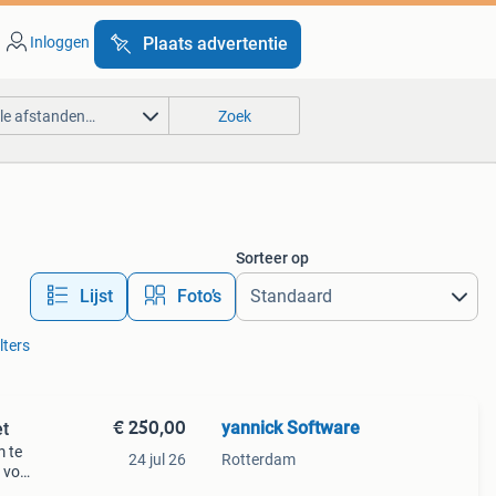
Inloggen
Plaats advertentie
lle afstanden…
Zoek
Sorteer op
Lijst
Foto’s
lters
€ 250,00
yannick Software
et
m te
24 jul 26
Rotterdam
s voor
isch