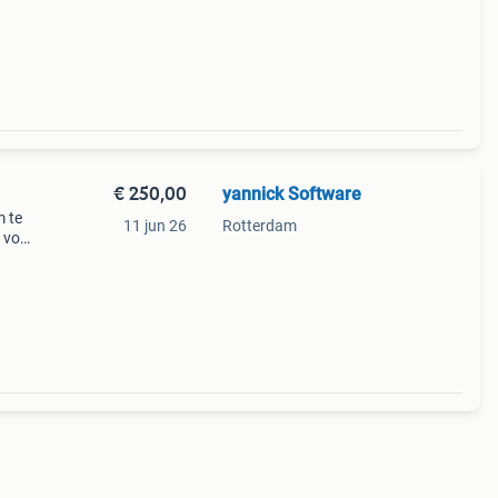
€ 250,00
yannick Software
m te
11 jun 26
Rotterdam
s voor
isch