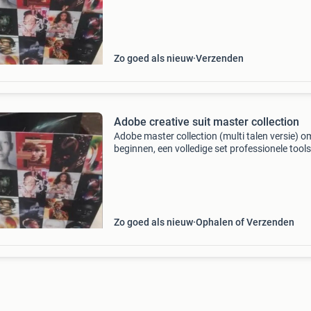
ontwerp, website- en ten tweede voor applicat
Zo goed als nieuw
Verzenden
Adobe creative suit master collection
Adobe master collection (multi talen versie) o
beginnen, een volledige set professionele tool
videobewerking, ten eerste voor effecten, graf
ontwerp, website- en ten tweede voor applicat
Zo goed als nieuw
Ophalen of Verzenden