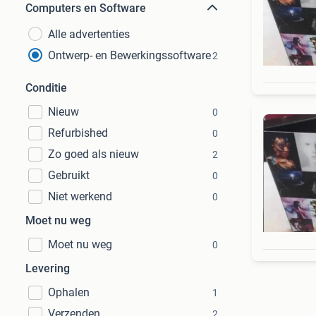
Computers en Software
Alle advertenties
Ontwerp- en Bewerkingssoftware
2
Conditie
Nieuw
0
Refurbished
0
Zo goed als nieuw
2
Gebruikt
0
Niet werkend
0
Moet nu weg
Moet nu weg
0
Levering
Ophalen
1
Verzenden
2