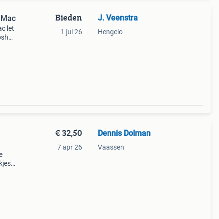
Bieden
J. Veenstra
e Mac
c let
1 jul 26
Hengelo
toshop
€ 32,50
Dennis Dolman
7 apr 26
Vaassen
e
kjes
-
aitor