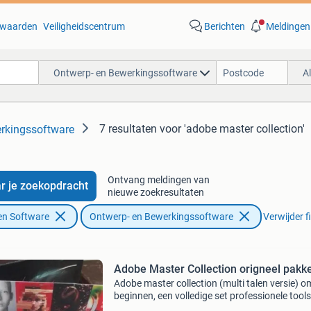
waarden
Veiligheidscentrum
Berichten
Meldingen
Ontwerp- en Bewerkingssoftware
A
7 resultaten
voor 'adobe master collection'
rkingssoftware
Ontvang meldingen van
r je zoekopdracht
nieuwe zoekresultaten
en Software
Ontwerp- en Bewerkingssoftware
Verwijder fi
Adobe Master Collection origneel pakk
Adobe master collection (multi talen versie) o
beginnen, een volledige set professionele tool
videobewerking, ten eerste voor effecten, graf