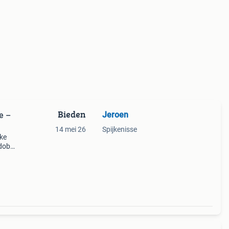
Bieden
Jeroen
e –
14 mei 26
Spijkenisse
eke
adobe
twee
items