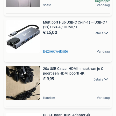
Dagtopper
Soest
Vandaag
Multiport Hub USB-C (5-in-1) — USB-C /
(2x) USB-A / HDMI / E
€ 15,00
Details
Bezoek website
Vandaag
20x USB C naar HDMI - maak van je C
poort een HDMi poort! 4K
€ 9,95
Details
Haarlem
Vandaag
USB-C naar HDMI Adapter 4k