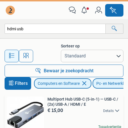
Pc- en Netwerkkabels
Sorteer op
Alle afstanden…
Bewaar je zoekopdracht
Filters
Computers en Software
Pc- en Netwerkka
Multiport Hub USB-C (5-in-1) — USB-C /
(2x) USB-A / HDMI / E
€ 15,00
Details
Topadvertentie