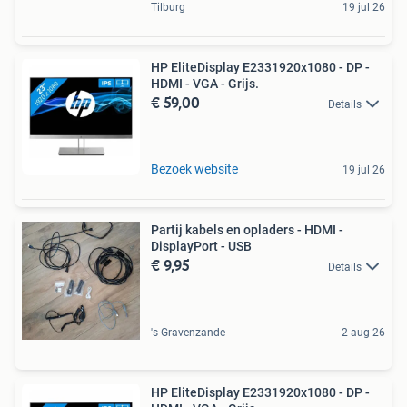
Tilburg
19 jul 26
HP EliteDisplay E2331920x1080 - DP -
HDMI - VGA - Grijs.
€ 59,00
Details
Bezoek website
19 jul 26
Partij kabels en opladers - HDMI -
DisplayPort - USB
€ 9,95
Details
's-Gravenzande
2 aug 26
HP EliteDisplay E2331920x1080 - DP -