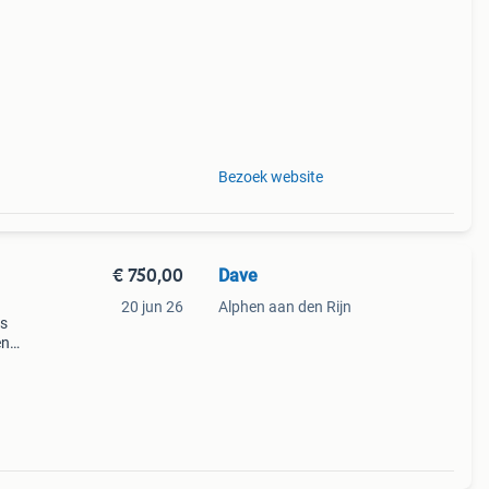
et
Bezoek website
€ 750,00
Dave
20 jun 26
Alphen aan den Rijn
ts
en
tencil