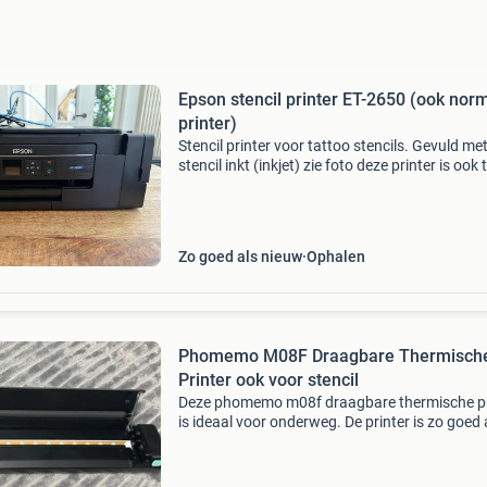
Epson stencil printer ET-2650 (ook nor
printer)
Stencil printer voor tattoo stencils. Gevuld me
stencil inkt (inkjet) zie foto deze printer is ook 
gebruiken als normale printer alleen moet dan
inkt vervangen worden.
Zo goed als nieuw
Ophalen
Phomemo M08F Draagbare Thermisch
Printer ook voor stencil
Deze phomemo m08f draagbare thermische pr
is ideaal voor onderweg. De printer is zo goed 
nieuw en werkt perfect. Hij is compact, lichtg
en print snel en efficiënt zonder inkt ook voor t