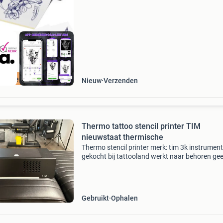
stencilprinter. Dankzij de directe verbinding m
smar
ordeeld met 9+
Nieuw
Verzenden
Thermo tattoo stencil printer TIM
nieuwstaat thermische
Thermo stencil printer merk: tim 3k instrumen
gekocht bij tattooland werkt naar behoren ge
mankementen. Reden van verkoop is dat de
artiesten hem niet gebruiken. Gekocht als 2e s
printer en
Gebruikt
Ophalen