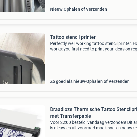
Nieuw
Ophalen of Verzenden
Tattoo stencil printer
Perfectly well working tattoo stencil printer. H
works: you first need to print your ideas on re
paper, and then send both the paper and the s
paper through the machine. It works very
Zo goed als nieuw
Ophalen of Verzenden
Draadloze Thermische Tattoo Stencilpr
met Transferpapie
Voor 22:00 besteld, vandaag verzonden! Dit ar
is nieuw en uit voorraad maak snel en nauwke
tattoo-stencils met deze draadloze thermisch