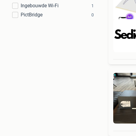
Ingebouwde Wi-Fi
1
PictBridge
0
Beo