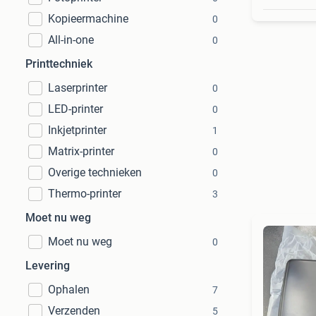
Kopieermachine
0
All-in-one
0
Printtechniek
Laserprinter
0
LED-printer
0
Inkjetprinter
1
Matrix-printer
0
Overige technieken
0
Thermo-printer
3
Moet nu weg
Moet nu weg
0
Levering
Ophalen
7
Verzenden
5