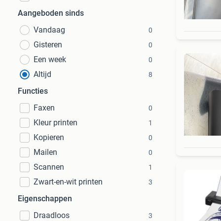
Aangeboden sinds
Vandaag
0
Gisteren
0
Een week
0
Altijd
8
Functies
Faxen
0
Kleur printen
1
Kopieren
0
Mailen
0
Scannen
1
Zwart-en-wit printen
3
Eigenschappen
Draadloos
3