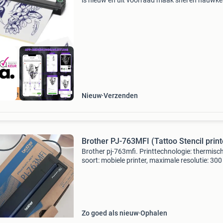
is nieuw en uit voorraad maak snel en nauwke
tattoo-stencils met deze draadloze thermisch
stencilprinter. Dankzij de directe verbinding m
smar
ordeeld met 9+
Nieuw
Verzenden
Brother PJ-763MFI (Tattoo Stencil print
Brother pj-763mfi. Printtechnologie: thermisch
soort: mobiele printer, maximale resolutie: 300
300 dpi. Connectiviteitstechnologie: bedraad 
draadloos, usb-connector: mini-usb type-b,
bluetooth-v
Zo goed als nieuw
Ophalen