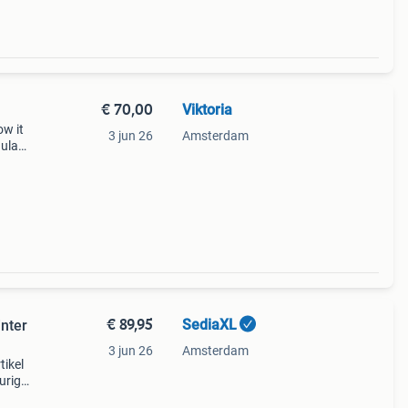
€ 70,00
Viktoria
ow it
3 jun 26
Amsterdam
gular
tencil
€ 89,95
SediaXL
inter
3 jun 26
Amsterdam
tikel
urig
e