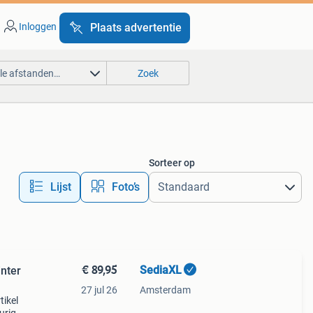
Inloggen
Plaats advertentie
lle afstanden…
Zoek
Sorteer op
Lijst
Foto’s
€ 89,95
SediaXL
inter
27 jul 26
Amsterdam
tikel