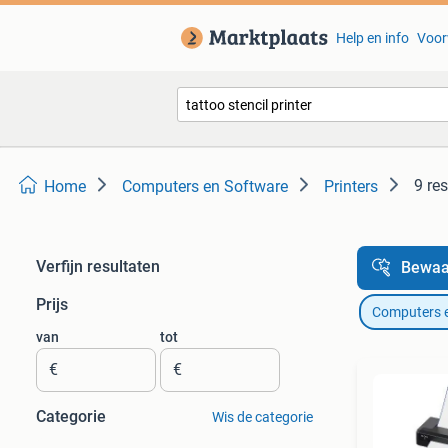
Help en info
Voor
9 re
Home
Computers en Software
Printers
Verfijn resultaten
Bewaa
Prijs
Computers 
van
tot
€
€
Categorie
Wis de categorie