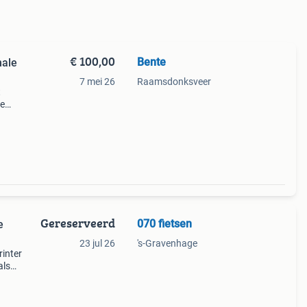
€ 100,00
Bente
male
7 mei 26
Raamsdonksveer
t
te
 de
Gereserveerd
070 fietsen
e
23 jul 26
's-Gravenhage
inter
als
ewicht