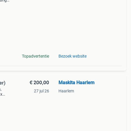
urig
e
et
Topadvertentie
Bezoek website
€ 200,00
Maskita Haarlem
er)
,
27 jul 26
Haarlem
 x
en