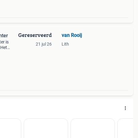
Gereserveerd
van Rooij
nter
er is
21 jul 26
Lith
 Het
r het
ik