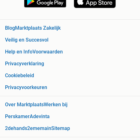
Blog
Marktplaats Zakelijk
Veilig en Succesvol
Help en Info
Voorwaarden
Privacyverklaring
Cookiebeleid
Privacyvoorkeuren
Over Marktplaats
Werken bij
Perskamer
Adevinta
2dehands
2ememain
Sitemap