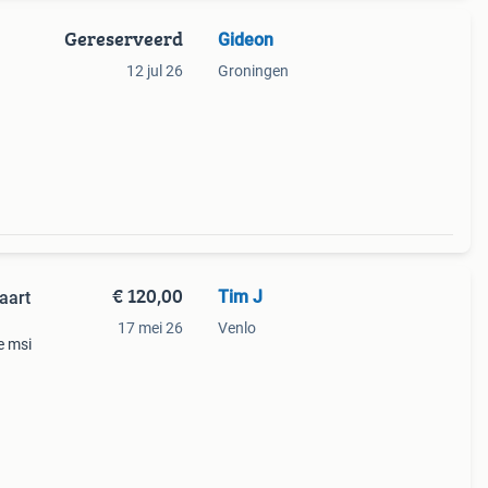
Gereserveerd
Gideon
12 jul 26
Groningen
€ 120,00
Tim J
aart
17 mei 26
Venlo
e msi
.
n.