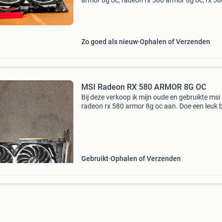
armor 8g oc, radeon rx 580 armor 8g oc, rx 58
armor 8g oc, v341-064r, v341-237r max. 1,3
• 8gb gddr5 • 2x dp, dvi-d, 2x hdmi in uitsteke
staat. Hwpn 8
Zo goed als nieuw
Ophalen of Verzenden
MSI Radeon RX 580 ARMOR 8G OC
Bij deze verkoop ik mijn oude en gebruikte msi
radeon rx 580 armor 8g oc aan. Doe een leuk 
en hij is van jou!
Gebruikt
Ophalen of Verzenden