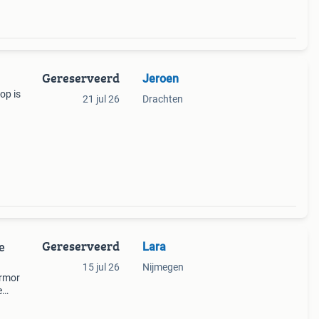
Gereserveerd
Jeroen
op is
21 jul 26
Drachten
Gereserveerd
Lara
e
15 jul 26
Nijmegen
armor
e
ing,
1080p