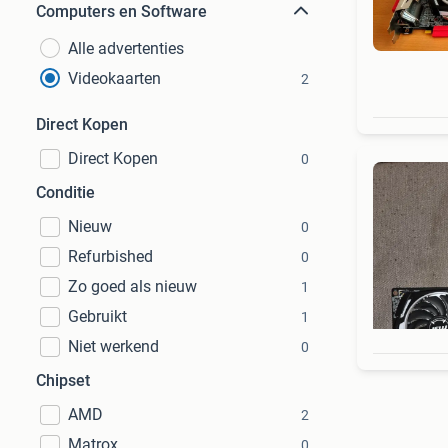
Computers en Software
Alle advertenties
Videokaarten
2
Direct Kopen
Direct Kopen
0
Conditie
Nieuw
0
Refurbished
0
Zo goed als nieuw
1
Gebruikt
1
Niet werkend
0
Chipset
AMD
2
Matrox
0