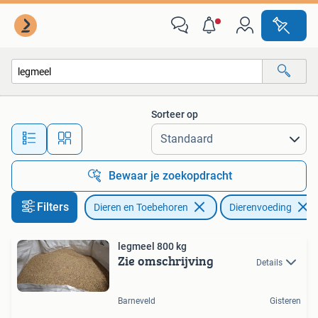
Dierenvoeding
Sorteer op
Alle afstanden…
Bewaar je zoekopdracht
Filters
Dieren en Toebehoren
Dierenvoeding
legmeel 800 kg
Zie omschrijving
Details
Barneveld
Gisteren