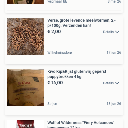
wijgmaal, BE
3 mei 26
Verse, grote levende meelwormen, 2,-
p/100g. Verzenden kan!
€ 2,00
Details
Wilhelminadorp
17 jun 26
Kivo Kip&Rijst glutenvrij geperst
puppybrokken 4 kg
€ 14,00
Details
Strijen
18 jun 26
Wolf of Wilderness “Fiery Volcanoes”
hondenvoer 12 kg