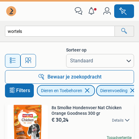
Dierenvoeding
Sorteer op
Alle afstanden…
Bewaar je zoekopdracht
Filters
Dieren en Toebehoren
Dierenvoeding
8x Smolke Hondenvoer Nat Chicken
Orange Goodness 300 gr
€ 30,24
Details
Topadvertentie