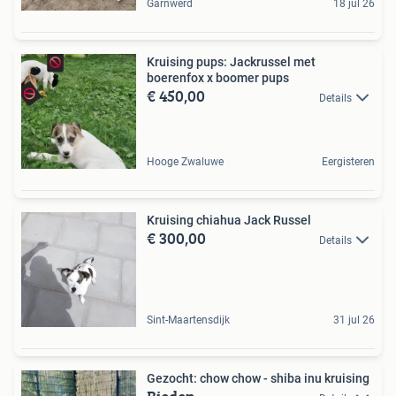
Garnwerd
18 jul 26
Kruising pups: Jackrussel met
boerenfox x boomer pups
€ 450,00
Details
Hooge Zwaluwe
Eergisteren
Kruising chiahua Jack Russel
€ 300,00
Details
Sint-Maartensdijk
31 jul 26
Gezocht: chow chow - shiba inu kruising