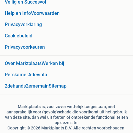
Veilig en Succesvol
Help en Info
Voorwaarden
Privacyverklaring
Cookiebeleid
Privacyvoorkeuren
Over Marktplaats
Werken bij
Perskamer
Adevinta
2dehands
2ememain
Sitemap
Marktplaats is, voor zover wettelijk toegestaan, niet
aansprakelijk voor (gevolg)schade die voortkomt uit het gebruik
van deze site, dan wel uit fouten of ontbrekende functionaliteiten
op deze site.
Copyright © 2026 Marktplaats B.V. Alle rechten voorbehouden.