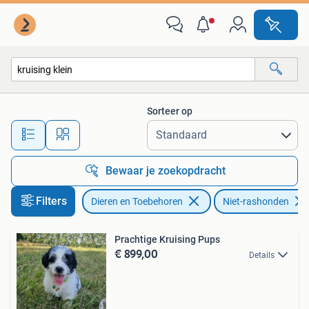
Honden | Niet-rashonden
Sorteer op
Alle afstanden…
Bewaar je zoekopdracht
Filters
Dieren en Toebehoren
Niet-rashonden
Prachtige Kruising Pups
€ 899,00
Details