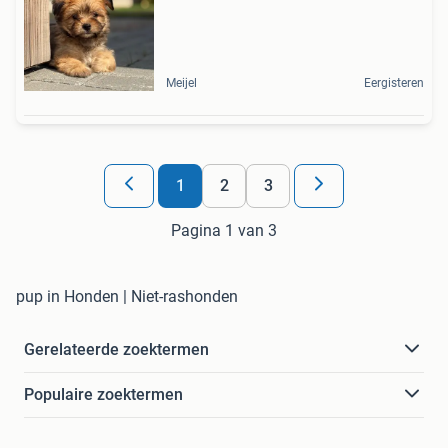
Meijel
Eergisteren
1
2
3
Pagina 1 van 3
pup in Honden | Niet-rashonden
Gerelateerde zoektermen
Populaire zoektermen