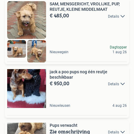
SAM, MENSGERICHT, VROLIJKE, PUP,
REUTJE, KLEINE MIDDELMAAT
€ 485,00
Details
Dagtopper
Nieuwegein
1 aug 26
jack a poo pups nog één reutje
beschikbaar
€ 950,00
Details
Nieuwleusen
4 aug 26
Pups verwacht
Zie omschrijving
Details