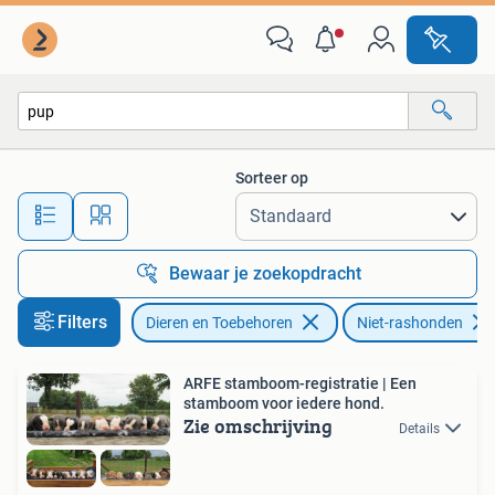
Honden | Niet-rashonden
Sorteer op
Alle afstanden…
Bewaar je zoekopdracht
Filters
Dieren en Toebehoren
Niet-rashonden
ARFE stamboom-registratie | Een
stamboom voor iedere hond.
Zie omschrijving
Details