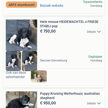
Topadvertentie
ARFE stamboom!
Bezoek website
Vandaag
Hele mooue HEIDEWACHTEL x FRIESE
STABIJ pup
€ 750,00
Details
Dagtopper
Deursen-Dennenburg
Vandaag
Ook van deze
adverteerder
Puppy Kruising Wetterhoun/ australian
shepherd
€ 950,00
Details