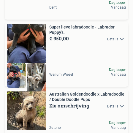
Dagtopper
Delft
Vandaag
Super lieve labradoodle - Labrador
Puppy’s.
€ 950,00
Details
Dagtopper
Wenum Wiesel
Vandaag
Australian Goldendoodle x Labradoodle
/ Double Doodle Pups
Zie omschrijving
Details
Dagtopper
Zutphen
Vandaag