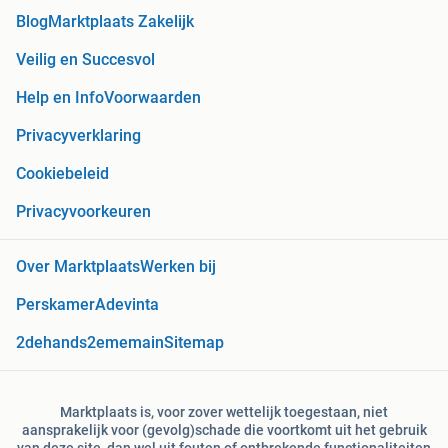
Blog
Marktplaats Zakelijk
Veilig en Succesvol
Help en Info
Voorwaarden
Privacyverklaring
Cookiebeleid
Privacyvoorkeuren
Over Marktplaats
Werken bij
Perskamer
Adevinta
2dehands
2ememain
Sitemap
Marktplaats is, voor zover wettelijk toegestaan, niet
aansprakelijk voor (gevolg)schade die voortkomt uit het gebruik