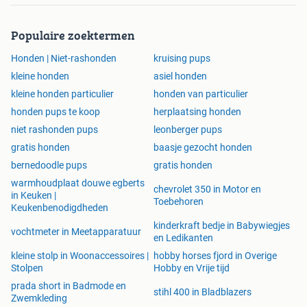
Populaire zoektermen
Honden | Niet-rashonden
kruising pups
kleine honden
asiel honden
kleine honden particulier
honden van particulier
honden pups te koop
herplaatsing honden
niet rashonden pups
leonberger pups
gratis honden
baasje gezocht honden
bernedoodle pups
gratis honden
warmhoudplaat douwe egberts
chevrolet 350 in Motor en
in Keuken |
Toebehoren
Keukenbenodigdheden
kinderkraft bedje in Babywiegjes
vochtmeter in Meetapparatuur
en Ledikanten
kleine stolp in Woonaccessoires |
hobby horses fjord in Overige
Stolpen
Hobby en Vrije tijd
prada short in Badmode en
stihl 400 in Bladblazers
Zwemkleding