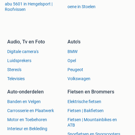
abu 5601 in Hengelsport |
oene in Stoelen
Roofvissen
Audio, Tv en Foto
Auto's
Digitale camera's
BMW
Luidsprekers
Opel
Stereo's
Peugeot
Televisies
Volkswagen
Auto-onderdelen
Fietsen en Brommers
Banden en Velgen
Elektrische fietsen
Carrosserie en Plaatwerk
Fietsen | Bakfietsen
Motor en Toebehoren
Fietsen | Mountainbikes en
ATB
Interieur en Bekleding
Snorfietsen en Snorscooters