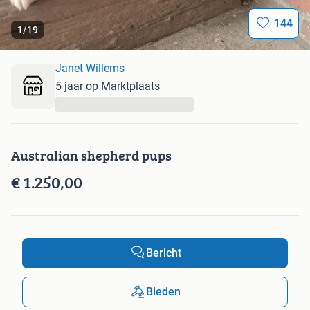
144
1
/
19
Janet Willems
5 jaar op Marktplaats
...
Australian shepherd pups
€ 1.250,00
Bericht
Bieden