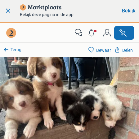
Bekijk
Bekijk deze pagina in de app
Terug
Bewaar
Delen