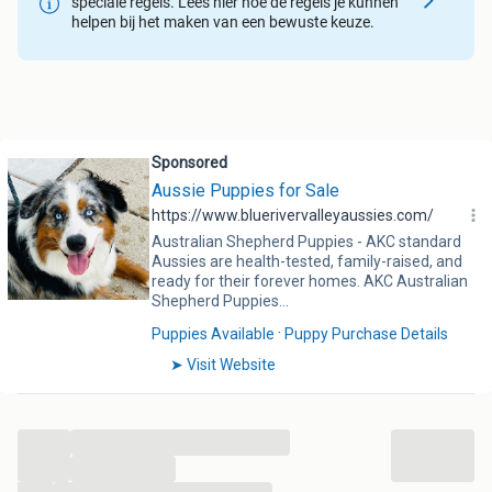
speciale regels. Lees hier hoe de regels je kunnen
helpen bij het maken van een bewuste keuze.
De vader van het nest is een prachtige Australian Shepherd
reu (red tri color), foto’s zijn aanwezig in de advertentie.
De pups zullen opgroeien in huiselijke omgeving en krijgen
hierdoor een goede socialisatie mee. Bij vertrek zullen de
pups, voorzien worden van de benodigde controles en
verzorging.
Bij serieuze interesse of vragen mag je altijd contact
opnemen.
Bij de verkopers informatie in mijn account word
aangegeven dat ik een zakelijke verkoper ben, dit is niet het
geval. Iemand heeft dit ooit aangevinkt in mijn account en
dit is niet terug te draaien.
...
...