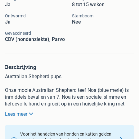
Ja
8 tot 15 weken
Ontwormd
Stamboom
Ja
Nee
Gevaccineerd
CDV (hondenziekte), Parvo
Beschrijving
Australian Shepherd pups
Onze mooie Australian Shepherd teef Noa (blue merle) is
inmiddels bevallen van 7. Noa is een sociale, slimme en
liefdevolle hond en groeit op in een huiselijke kring met
veel aandacht, liefde en dagelijkse sociale prikkels.
Lees meer
Noa is volledig gezond verklaarde hond en heeft een
gezondheidscontrole gehad. Ze verkeert in een goede
Voor het handelen van honden en katten gelden
conditie.