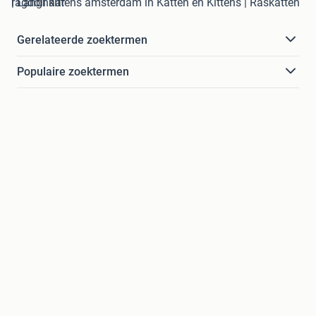
ragdoll kittens amsterdam in Katten en Kittens | Raskatten | Langhaar
Gerelateerde zoektermen
Populaire zoektermen