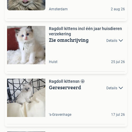
Amsterdam
2 aug 26
Ragdoll kittens incl één jaar huisdieren
verzekering
Zie omschrijving
Details
Hulst
25 jul 26
Ragdoll kittensn 🤩
Gereserveerd
Details
's-Gravenhage
17 jul 26