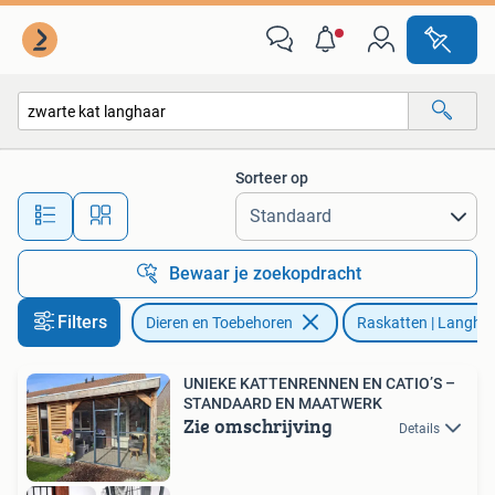
Katten en Kittens | Raskatten | Langhaar
Sorteer op
Alle afstanden…
Bewaar je zoekopdracht
Filters
Dieren en Toebehoren
Raskatten | Langha
UNIEKE KATTENRENNEN EN CATIO’S –
STANDAARD EN MAATWERK
Zie omschrijving
Details