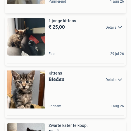
Purmerend
1 aug 26
1 jonge kittens
€ 25,00
Details
Ede
29 jul 26
Kittens
Bieden
Details
Erichem
1 aug 26
Zwarte kater te koop.