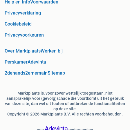
Help en Info
Voorwaarden
Privacyverklaring
Cookiebeleid
Privacyvoorkeuren
Over Marktplaats
Werken bij
Perskamer
Adevinta
2dehands
2ememain
Sitemap
Marktplaats is, voor zover wettelijk toegestaan, niet
aansprakelijk voor (gevolg)schade die voortkomt uit het gebruik
van deze site, dan wel uit fouten of ontbrekende functionaliteiten
op deze site.
Copyright © 2026 Marktplaats B.V. Alle rechten voorbehouden.
een
onderneming