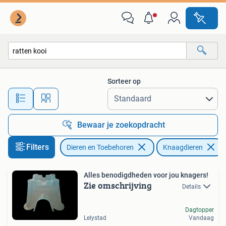
Knaagdieren
Sorteer op
Alle afstanden…
Bewaar je zoekopdracht
Filters
Dieren en Toebehoren
Knaagdieren
Alles benodigdheden voor jou knagers!
Zie omschrijving
Details
Dagtopper
Lelystad
Vandaag