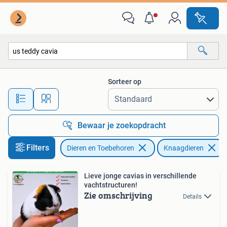
Knaagdieren
Sorteer op
Alle afstanden…
Bewaar je zoekopdracht
Filters
Dieren en Toebehoren
Knaagdieren
Lieve jonge cavias in verschillende
vachtstructuren!
Zie omschrijving
Details