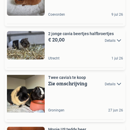
Coevorden
9 jul 26
2 jonge cavia beertjes halfbroertjes
€ 20,00
Details
Utrecht
1 jul 26
Twee cavia’s te koop
Zie omschrijving
Details
Groningen
27 jun 26
Mooie US teddy beer