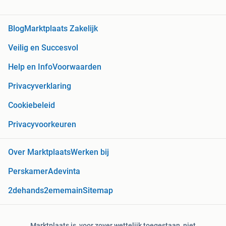
Blog
Marktplaats Zakelijk
Veilig en Succesvol
Help en Info
Voorwaarden
Privacyverklaring
Cookiebeleid
Privacyvoorkeuren
Over Marktplaats
Werken bij
Perskamer
Adevinta
2dehands
2ememain
Sitemap
Marktplaats is, voor zover wettelijk toegestaan, niet