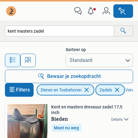
Paarden en Pony's | Zadels
Sorteer op
Alle afstanden…
Bewaar je zoekopdracht
Filters
Dieren en Toebehoren
Zadels
Verwijd
Kent en masters dressuur zadel 17,5
inch
Bieden
Details
Moet nu weg