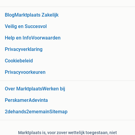
Blog
Marktplaats Zakelijk
Veilig en Succesvol
Help en Info
Voorwaarden
Privacyverklaring
Cookiebeleid
Privacyvoorkeuren
Over Marktplaats
Werken bij
Perskamer
Adevinta
2dehands
2ememain
Sitemap
Marktplaats is, voor zover wettelijk toegestaan, niet