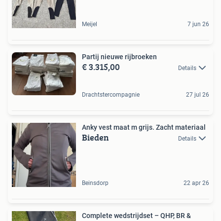
Meijel
7 jun 26
Partij nieuwe rijbroeken
€ 3.315,00
Details
Drachtstercompagnie
27 jul 26
Anky vest maat m grijs. Zacht materiaal
Bieden
Details
Beinsdorp
22 apr 26
Complete wedstrijdset – QHP, BR &