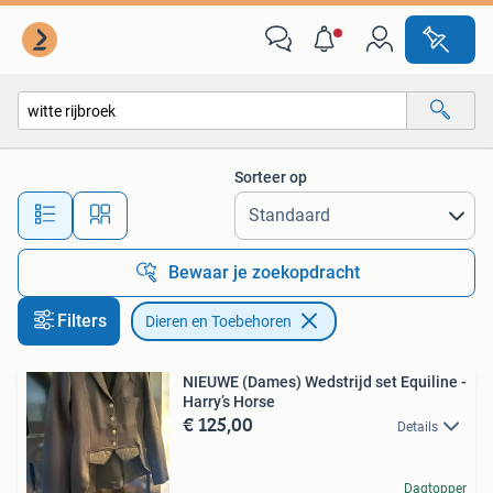
Dieren en Toebehoren
Sorteer op
Alle afstanden…
Bewaar je zoekopdracht
Filters
Dieren en Toebehoren
NIEUWE (Dames) Wedstrijd set Equiline -
Harry’s Horse
€ 125,00
Details
Dagtopper