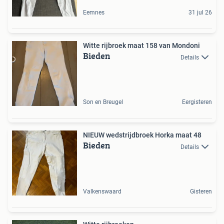
Eemnes
31 jul 26
Witte rijbroek maat 158 van Mondoni
Bieden
Details
Son en Breugel
Eergisteren
NIEUW wedstrijdbroek Horka maat 48
Bieden
Details
Valkenswaard
Gisteren