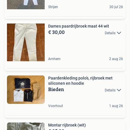
Strijen
30 jul 26
Dames paardrijbroek maat 44 wit
€ 30,00
Details
Arnhem
2 aug 26
Paardenkleding polo’s, rijbroek met
siliconen en hoodie
Bieden
Details
Voorhout
1 aug 26
Montar rijbroek (wit)