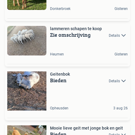
Donkerbroek
Gisteren
lammeren schapen te koop
Zie omschrijving
Details
Heumen
Gisteren
Geitenbok
Bieden
Details
Opheusden
3 aug 26
Mooie lieve geit met jonge bok en geit
Bieden
Details