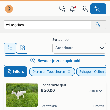
Schapen, Geiten en Varkens
Sorteer op
Alle afstanden…
Bewaar je zoekopdracht
Filters
Dieren en Toebehoren
Schapen, Geiten en
Jonge witte geit
€ 50,00
Details
Feanwâlden
Gisteren