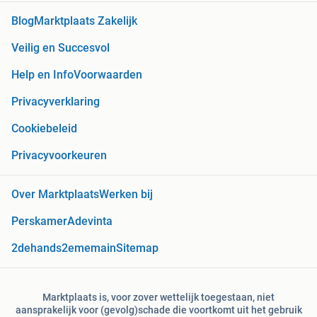
Blog
Marktplaats Zakelijk
Veilig en Succesvol
Help en Info
Voorwaarden
Privacyverklaring
Cookiebeleid
Privacyvoorkeuren
Over Marktplaats
Werken bij
Perskamer
Adevinta
2dehands
2ememain
Sitemap
Marktplaats is, voor zover wettelijk toegestaan, niet
aansprakelijk voor (gevolg)schade die voortkomt uit het gebruik