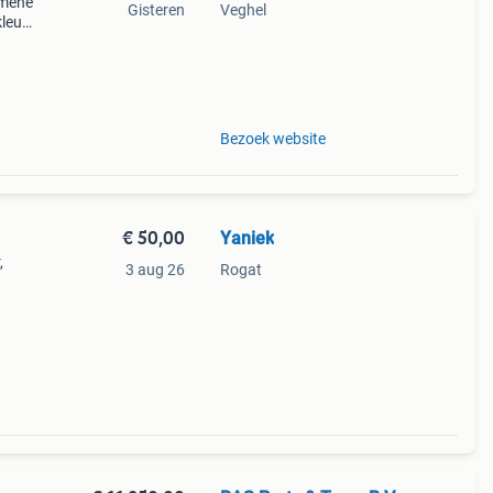
emene
Gisteren
Veghel
leur:
588;
Bezoek website
€ 50,00
Yaniek
,
3 aug 26
Rogat