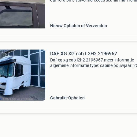
daf ford bmc volvo mercedes scania man rena
iveco raamgeleiders fenders visors kappen
pasvorm, interesse? Bezoek de webshop van
laudorshop voor de
Nieuw
Ophalen of Verzenden
DAF XG XG cab L2H2 2196967
Daf xg xg cab l2h2 2196967 meer informatie
algemene informatie type: cabine bouwjaar: 
tellerstand: 495.898 Km cabine: xg cab l2h2
typenummer: 2196967 oem nummers: 219696
2314231; 2196895; 21968
Gebruikt
Ophalen