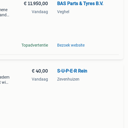
€ 11.950,00
BAS Parts & Tyres B.V.
mene
Vandaag
Veghel
tand:
he
ngen
Topadvertentie
Bezoek website
€ 40,00
S-U-P-E-R Rein
ededem
Vandaag
Zevenhuizen
 wit