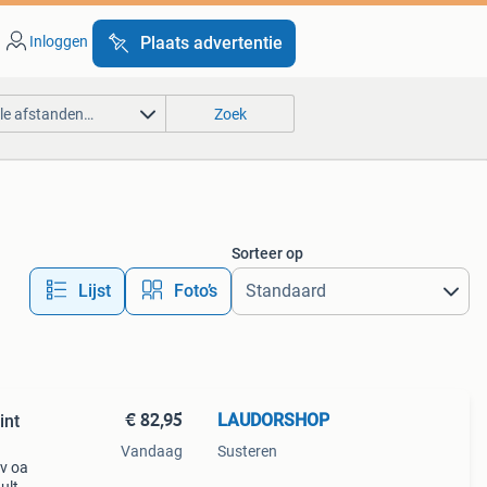
Inloggen
Plaats advertentie
lle afstanden…
Zoek
Sorteer op
Lijst
Foto’s
€ 82,95
LAUDORSHOP
int
Vandaag
Susteren
bv oa