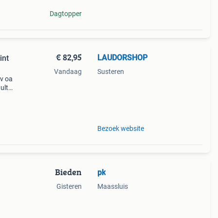
Dagtopper
€ 82,95
LAUDORSHOP
int
Vandaag
Susteren
bv oa
ult
Bezoek website
Bieden
pk
Gisteren
Maassluis