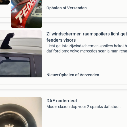
Ophalen of Verzenden
Zijwindschermen raamspoilers licht get
fenders visors
Licht getinte zijwindschermen spoilers heko t
daf ford bmc volvo mercedes scania man rena
iveco raamgeleiders fenders visors kappen
pasvorm, interesse? Bezoek de webshop van
laudorshop voor de
Nieuw
Ophalen of Verzenden
DAF onderdeel
Mooie claxon dop voor 2 spaaks daf stuur.