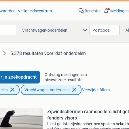
waarden
Veiligheidscentrum
Berichten
Meldingen
Vrachtwagen-onderdelen
A
5.378 resultaten
voor 'daf onderdelen'
Ontvang meldingen van
r je zoekopdracht
nieuwe zoekresultaten
elen
Vrachtwagen-onderdelen
Verwijder filters
Zijwindschermen raamspoilers licht get
fenders visors
Licht getinte zijwindschermen spoilers heko t