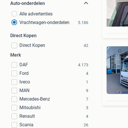
Auto-onderdelen
Alle advertenties
Vrachtwagen-onderdelen
5.186
Direct Kopen
Direct Kopen
42
Merk
DAF
4.173
Ford
4
Iveco
1
MAN
9
Mercedes-Benz
7
Mitsubishi
3
Renault
4
Scania
26