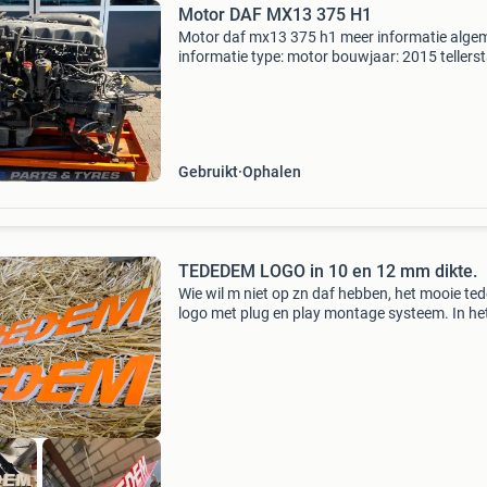
Motor DAF MX13 375 H1
Motor daf mx13 375 h1 meer informatie alge
informatie type: motor bouwjaar: 2015 tellers
368.846 Km serienummer: a227127 technisc
informatie vermogen: 510 kw (693 pk) afmeti
(lxbxh): 15
Gebruikt
Ophalen
TEDEDEM LOGO in 10 en 12 mm dikte.
Wie wil m niet op zn daf hebben, het mooie t
logo met plug en play montage systeem. In het
verkrijgbaar voor €40,- in kleur komt er €4,-bij
verzendkosten zijn voor de koper