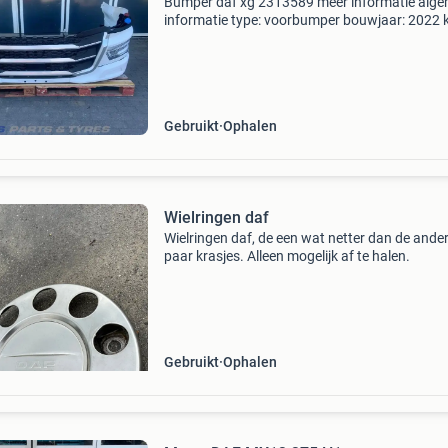
Bumper daf xg 2313589 meer informatie alg
informatie type: voorbumper bouwjaar: 2022 k
wit typenummer: 2313589 oem nummers:
2313589; 2302067; 2271807; 2188982; 2313
2188972; 2188983; 231
Gebruikt
Ophalen
Wielringen daf
Wielringen daf, de een wat netter dan de ander
paar krasjes. Alleen mogelijk af te halen.
Gebruikt
Ophalen