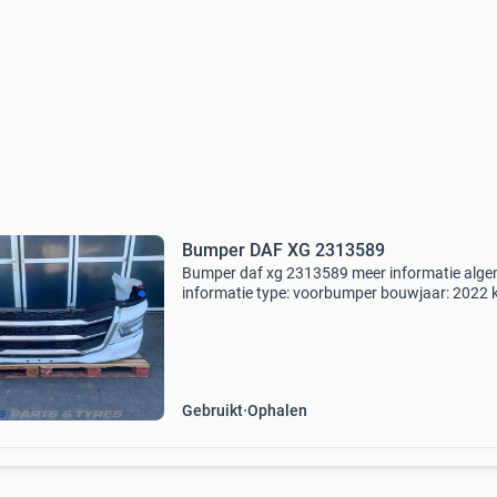
Bumper DAF XG 2313589
Bumper daf xg 2313589 meer informatie alg
informatie type: voorbumper bouwjaar: 2022 k
wit typenummer: 2313589 oem nummers:
2313589; 2302067; 2271807; 2188982; 2313
2188972; 2188983; 231
Gebruikt
Ophalen