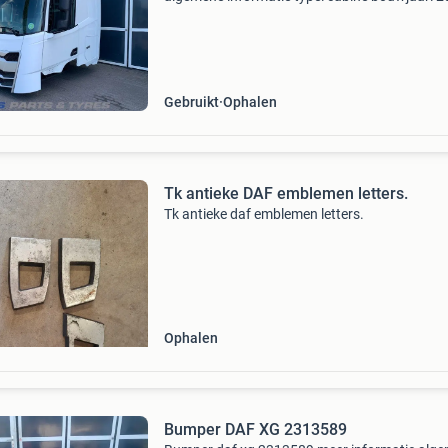
tellerstand: 495.898 Km cabine: xg cab l2h2
typenummer: 2196967 oem nummers: 219696
2314231; 2196895; 21968
Gebruikt
Ophalen
Tk antieke DAF emblemen letters.
Tk antieke daf emblemen letters.
Ophalen
Bumper DAF XG 2313589