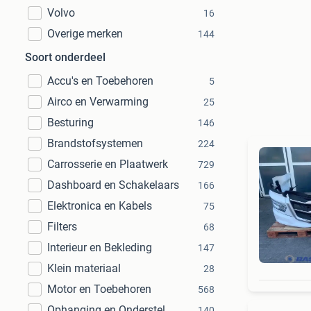
Volvo
16
Overige merken
144
Soort onderdeel
Accu's en Toebehoren
5
Airco en Verwarming
25
Besturing
146
Brandstofsystemen
224
Carrosserie en Plaatwerk
729
Dashboard en Schakelaars
166
Elektronica en Kabels
75
Filters
68
Interieur en Bekleding
147
Klein materiaal
28
Motor en Toebehoren
568
Ophanging en Onderstel
140