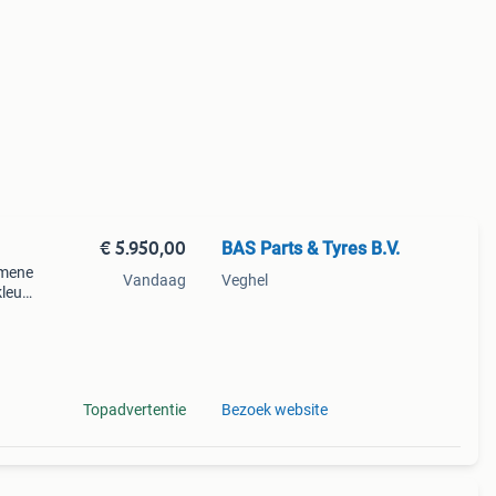
€ 5.950,00
BAS Parts & Tyres B.V.
emene
Vandaag
Veghel
leur:
588;
Topadvertentie
Bezoek website